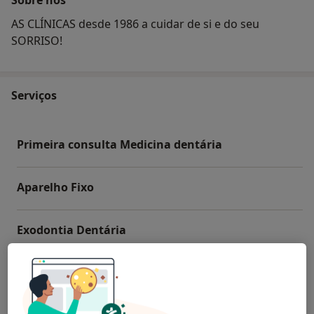
AS CLÍNICAS desde 1986 a cuidar de si e do seu
SORRISO!
Serviços
Primeira consulta Medicina dentária
Aparelho Fixo
Exodontia Dentária
Destartarização