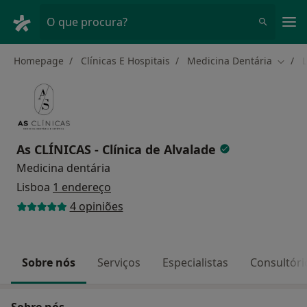
Men
O que procura?
Homepage
Clínicas E Hospitais
Medicina Dentária
Mudar
As CLÍNICAS - Clínica de Alvalade
Medicina dentária
Lisboa
1 endereço
4 opiniões
Sobre nós
Serviços
Especialistas
Consultóri
Sobre nós