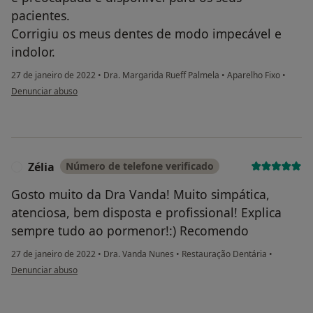
pacientes.
Corrigiu os meus dentes de modo impecável e
indolor.
27 de janeiro de 2022
•
Dra. Margarida Rueff Palmela
•
Aparelho Fixo
•
na opinião do utilizador Andreia Santos
Denunciar abuso
Zélia
Número de telefone verificado
Z
Gosto muito da Dra Vanda! Muito simpática,
atenciosa, bem disposta e profissional! Explica
sempre tudo ao pormenor!:) Recomendo
27 de janeiro de 2022
•
Dra. Vanda Nunes
•
Restauração Dentária
•
na opinião do utilizador Zélia
Denunciar abuso