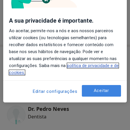
Restauração Dentária
+ 14 serviços
A sua privacidade é importante.
Ao aceitar, permite-nos a nós e aos nossos parceiros
Como mostramos os preços?
utilizar cookies (ou tecnologias semelhantes) para
recolher dados estatísticos e fornecer conteúdo com
base nos seus hábitos de navegação. Pode ver e
Especialistas
Verificar meu plano de sáude
atualizar as suas preferências a qualquer momento nas
configurações. Saiba mais na
política de privacidade e de
cookies.
Dra. Leticia Delgado
Dentista
Aceitar
9 opiniões
Editar configurações
Dr. Pedro Neves
Dentista