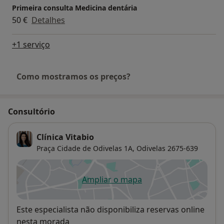
Primeira consulta Medicina dentária
50 €
Detalhes
+1 serviço
Como mostramos os preços?
Consultório
Clínica Vitabio
Praça Cidade de Odivelas 1A,
Odivelas
2675-639
Ampliar o mapa
abre num novo separador
Disponibilidade
Este especialista não disponibiliza reservas online
nesta morada