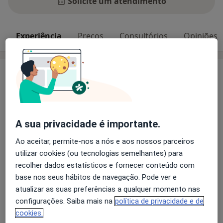
Solicite um atendimento
Experiência
Preços
Consultórios
Opiniões
Experiência
A minha filosofia centra-se na medicina dentária
perfeccionista e honesta, combinando a ciência com a
arte. Na consulta, irá receber um tratamento humano
A sua privacidade é importante.
e digno. Estou comprometida a prestar cuidados
personalizados e de alta qualidade, focados na sua
Ao aceitar, permite-nos a nós e aos nossos parceiros
saúde, bem-estar e autoestima.
utilizar cookies (ou tecnologias semelhantes) para
recolher dados estatísticos e fornecer conteúdo com
Principais doenças tratadas
base nos seus hábitos de navegação. Pode ver e
Abrasão Dentária
Descoloração De Dente
atualizar as suas preferências a qualquer momento nas
Anormalidades Dentárias
Fissuras Dentárias
configurações. Saiba mais na
política de privacidade e de
a11y_sr_more_diseases
Diastema
+2
cookies.