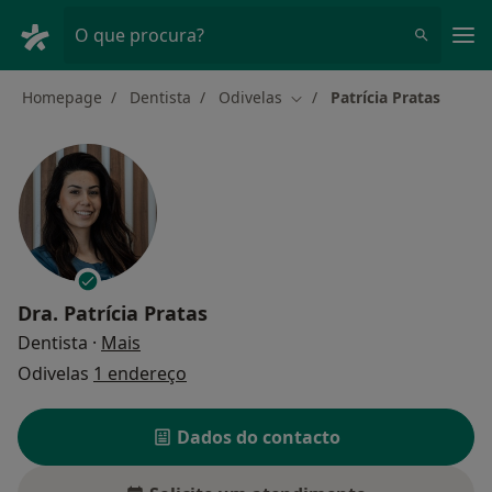
Men
O que procura?
Homepage
Dentista
Odivelas
Patrícia Pratas
Mudar de cidade
Dra.
Patrícia Pratas
sobre as especializações
Dentista
·
Mais
Odivelas
1 endereço
Dados do contacto