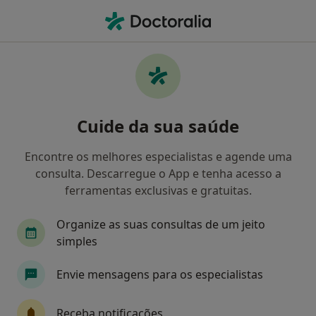
Men
Coroa Cerâmica • Setúbal, Setúbal
Filters
• 1
Mapa
Coroa Cerâmica, Setúbal
Cuide da sua saúde
Como classificamos os resultados
Encontre os melhores especialistas e agende uma
consulta. Descarregue o App e tenha acesso a
Qual é a especialização que procura?
ferramentas exclusivas e gratuitas.
Dentista
Médico estético
Organize as suas consultas de um jeito
simples
Envie mensagens para os especialistas
Receba notificações