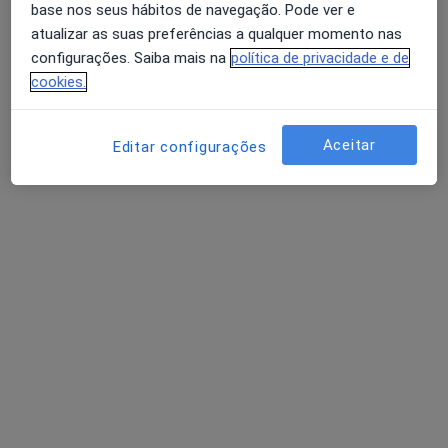
base nos seus hábitos de navegação. Pode ver e
atualizar as suas preferências a qualquer momento nas
Daniela Gomes
configurações. Saiba mais na
política de privacidade e de
Dentista
cookies.
Rua Torcato José Clavine nº 19 1ºdto, Almada
•
Mapa
Clínica de Medicina Dentária Odontoprev
Aceitar
Editar configurações
Coroa Cerâmica
Preço não disponível
Esse especialista não oferece agendamento online para esse endereço.
Solicite um atendimento