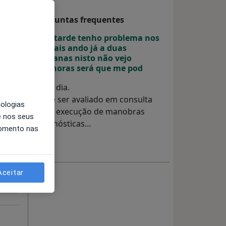
a
Perguntas frequentes
Boa tarde tenho problema nos
cristais ando já a duas
semanas nisto não vejo
melhoras será que me pod
Bom dia.
Deve ser avaliado em consulta
nologias
para execução de manobras
e nos seus
diagnósticas…
momento nas
r
Aceitar
…