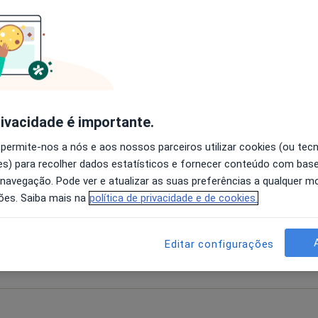
depressão crónica o fim da relação pode não ser apenas um
profundo que intensifica o sofrimento e é mais…
portamental?
rivacidade é importante.
ia cognitiva comportamental?
 permite-nos a nós e aos nossos parceiros utilizar cookies (ou tec
s) para recolher dados estatísticos e fornecer conteúdo com bas
 navegação. Pode ver e atualizar as suas preferências a qualquer 
ões. Saiba mais na
política de privacidade e de cookies.
pensamentos, emoções ou comportamentos estão a causa
Editar configurações
 bem estar, a terapia cognitivo comportamental pode ajudar