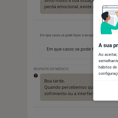
Sinto muito a sua situação. Se tem 
perda emocional, existe um impacto 
Em que casos se pode fazer a terapia cognitiva com
A sua p
Em que casos se pode fazer a terap
Ao aceitar,
semelhante
hábitos de
RESPOSTA DO MÉDICO:
configuraç
Boa tarde.
Quando percebemos que os nossos 
sofrimento ou a interferir no nosso