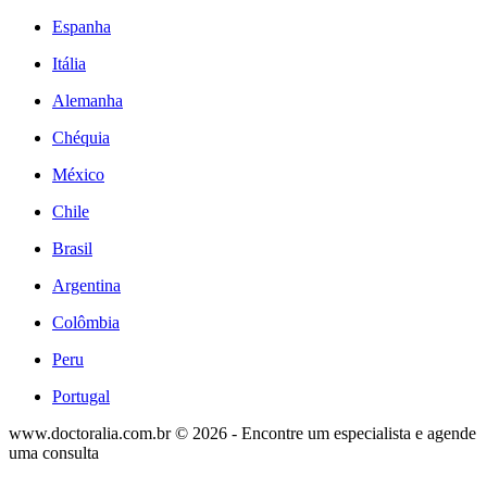
Espanha
Itália
Alemanha
Chéquia
México
Chile
Brasil
Argentina
Colômbia
Peru
Portugal
www.doctoralia.com.br © 2026 - Encontre um especialista e agende
uma consulta