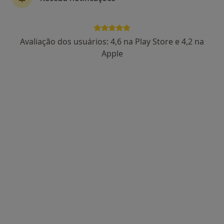
Dr. Ricardo Pereira Campos
Avaliação dos usuários: 4,6 na Play Store e 4,2 na
Psicólogo
Apple
138 opiniões
Porto
•
Mapa
Dr. Ricardo Pereira Campos - Psicólogo Clínico (Porto)
Primeira consulta Psicologia
55 €
Esse especialista não oferece agendamento online para esse endereço.
Solicite um atendimento