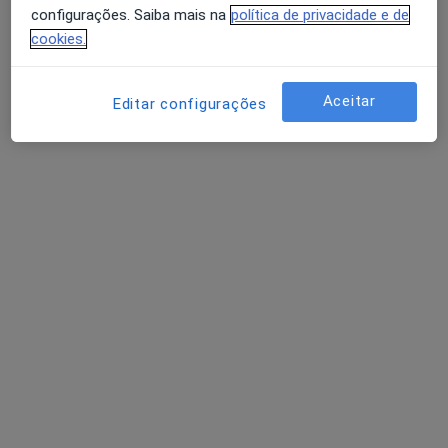
configurações. Saiba mais na
política de privacidade e de
cookies.
Aceitar
Editar configurações
Dr. Hélio Borges
Psicólogo
26 opiniões
Pc D. Filipa Lencastre 22, 2º andar - sala 28, Porto
•
Mapa
Psicologia Directa
Primeira consulta Psicologia
55 €
Esse especialista não oferece agendamento online para esse endereço.
Solicite um atendimento