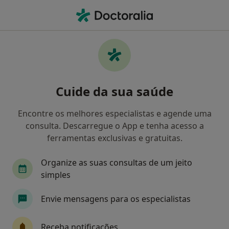
Men
Primeira Consulta Psicologia • Alfena, Porto
Filters
• 1
Mapa
Primeira consulta Psicologia, Alfena
Cuide da sua saúde
Como classificamos os resultados
Encontre os melhores especialistas e agende uma
consulta. Descarregue o App e tenha acesso a
Qual é a especialização que procura?
ferramentas exclusivas e gratuitas.
Psicólogo
Terapeuta alternativo
Psiquiat
Organize as suas consultas de um jeito
simples
Envie mensagens para os especialistas
Receba notificações