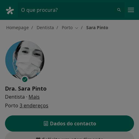
Men
O que procura?
Homepage
Dentista
Porto
Sara Pinto
Mudar de cidade
Dra.
Sara Pinto
sobre as especializações
Dentista
·
Mais
Porto
3 endereços
Dados do contacto