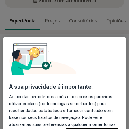
Solicite um atendimento
Experiência
Preços
Consultórios
Opiniões
Experiência
Principais doenças tratadas
Fraturas Dentárias
Doenças Periodontais
Cárie Dentária
Mordida Aberta
a11y_sr_more_diseases
Anquilose Dental
+4
A sua privacidade é importante.
Pacientes que trato
Adultos (Apenas em alguns endereços)
Ao aceitar, permite-nos a nós e aos nossos parceiros
utilizar cookies (ou tecnologias semelhantes) para
Crianças (Apenas em alguns endereços)
recolher dados estatísticos e fornecer conteúdo com
base nos seus hábitos de navegação. Pode ver e
Mostrar mais detalhes
sobre a experiência
atualizar as suas preferências a qualquer momento nas