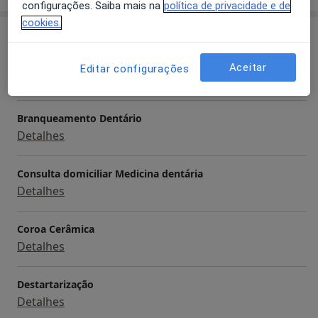
configurações. Saiba mais na
política de privacidade e de
cookies.
Serviços e preços
Aparelho Fixo
Aceitar
Editar configurações
Detalhes
Branqueamento Dentário
Detalhes
Consulta domiciliar Medicina dentária
Detalhes
Coroa Cerâmica
Detalhes
Destartarização
Detalhes