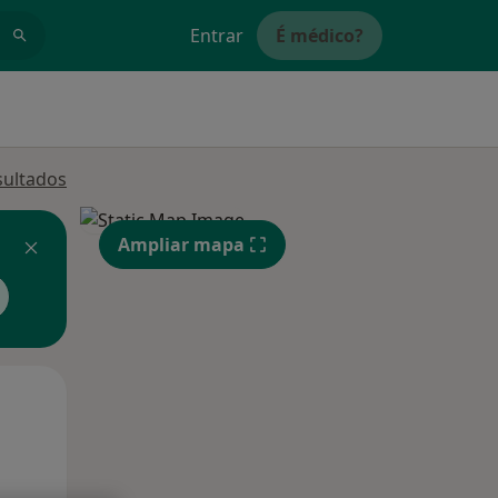
Entrar
É médico?
sultados
Ampliar mapa
Segunda-feira
Ter,
Qua
10 Ago
11 Ago
12 Ago