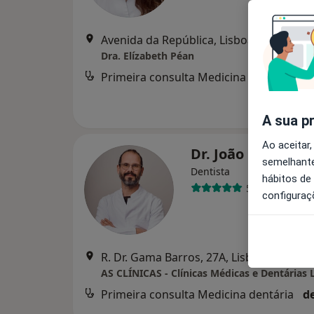
Avenida da República, Lisboa
•
Mapa
Dra. Elízabeth Péan
Primeira consulta Medicina dentária
A sua p
Ao aceitar,
Dr. João Figueire
semelhante
Dentista
hábitos de
5 opiniões
configuraç
R. Dr. Gama Barros, 27A, Lisboa
•
Mapa
AS CLÍNICAS - Clínicas Médicas e Dentárias 
Primeira consulta Medicina dentária
d