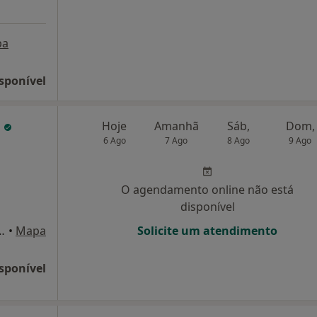
pa
sponível
e
Hoje
Amanhã
Sáb,
Dom,
6 Ago
7 Ago
8 Ago
9 Ago
O agendamento online não está
disponível
5, lote BC, loja 1, Lisboa
•
Mapa
Solicite um atendimento
sponível