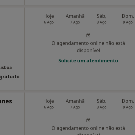
Hoje
Amanhã
Sáb,
Dom,
6 Ago
7 Ago
8 Ago
9 Ago
O agendamento online não está
disponível
Solicite um atendimento
Lisboa
 gratuito
unes
Hoje
Amanhã
Sáb,
Dom,
6 Ago
7 Ago
8 Ago
9 Ago
O agendamento online não está