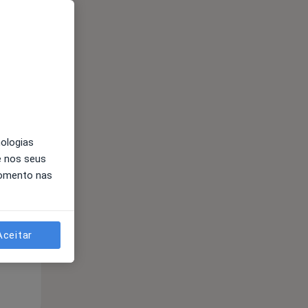
nologias
Segunda-feira
Ter,
Qua
e nos seus
10 Ago
11 Ago
12 Ago
momento nas
Aceitar