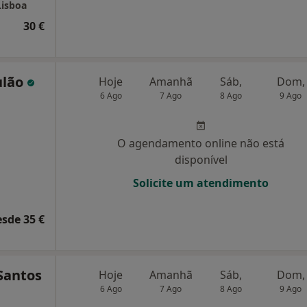
Lisboa
30 €
ulão
Hoje
Amanhã
Sáb,
Dom,
6 Ago
7 Ago
8 Ago
9 Ago
O agendamento online não está
disponível
Solicite um atendimento
esde 35 €
Santos
Hoje
Amanhã
Sáb,
Dom,
6 Ago
7 Ago
8 Ago
9 Ago