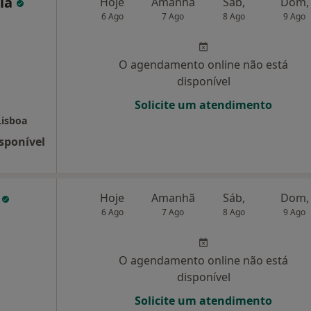
ela
Hoje
Amanhã
Sáb,
Dom,
6 Ago
7 Ago
8 Ago
9 Ago
O agendamento online não está
disponível
Solicite um atendimento
Lisboa
sponível
a
Hoje
Amanhã
Sáb,
Dom,
6 Ago
7 Ago
8 Ago
9 Ago
O agendamento online não está
disponível
Solicite um atendimento