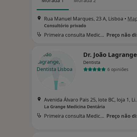
Morada 1
Morada 2
Rua Manuel Marques, 23 A, Lisboa
•
Ma
Consultório privado
Primeira consulta Medicina dentária
Preço não di
Dr. João Lagrang
Dentista
6 opiniões
Avenida Álvaro Pais 2
La Grange Medicina Dentária
Primeira consulta Medicina dentária
Preço não di