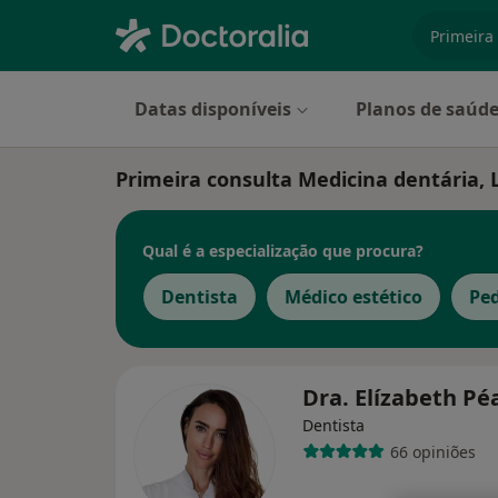
especiali
Datas disponíveis
Planos de saúd
Primeira consulta Medicina dentária, 
Qual é a especialização que procura?
Dentista
Médico estético
Ped
Dra. Elízabeth P
Dentista
66 opiniões