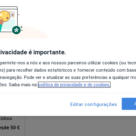
disponível
Solicite um atendimento
60 €
rivacidade é importante.
 permite-nos a nós e aos nossos parceiros utilizar cookies (ou tec
do
Hoje
Amanhã
Sáb,
Dom,
s) para recolher dados estatísticos e fornecer conteúdo com bas
6 Ago
7 Ago
8 Ago
9 Ago
 navegação. Pode ver e atualizar as suas preferências a qualquer 
ões. Saiba mais na
política de privacidade e de cookies.
O agendamento online não está
disponível
Editar configurações
Solicite um atendimento
Lisboa
esde 50 €