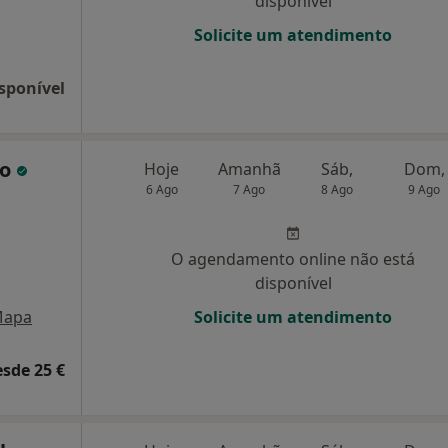
disponível
Solicite um atendimento
sponível
ho
Hoje
Amanhã
Sáb,
Dom,
6 Ago
7 Ago
8 Ago
9 Ago
O agendamento online não está
disponível
apa
Solicite um atendimento
esde 25 €