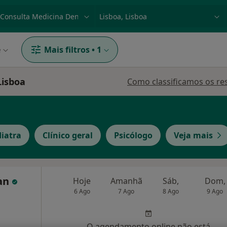
dade, doença ou nome
p. ex. Lisboa
e
Mais filtros
•
1
Lisboa
Como classificamos os re
iatra
Clínico geral
Psicólogo
Veja mais
éan
Hoje
Amanhã
Sáb,
Dom,
6 Ago
7 Ago
8 Ago
9 Ago
O agendamento online não está