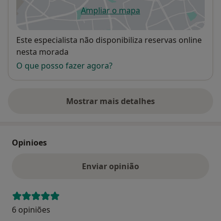
Ampliar o mapa
abre num novo separador
Disponibilidade
Este especialista não disponibiliza reservas online
nesta morada
O que posso fazer agora?
Mostrar mais detalhes
sobre o endereço
Opinioes
Enviar opinião
6 opiniões