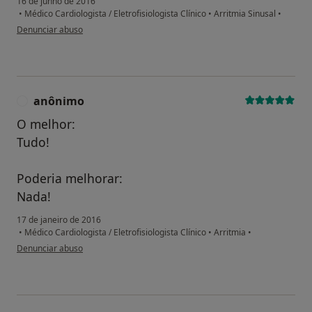
16 de junho de 2016
•
Médico Cardiologista / Eletrofisiologista Clínico
•
Arritmia Sinusal
•
na opinião do utilizador anônimo
Denunciar abuso
anônimo
A
O melhor:
Tudo!
Poderia melhorar:
Nada!
17 de janeiro de 2016
•
Médico Cardiologista / Eletrofisiologista Clínico
•
Arritmia
•
na opinião do utilizador anônimo
Denunciar abuso