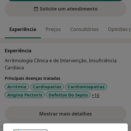
Solicite um atendimento
Experiência
Preços
Consultórios
Opiniões (
Experiência
Arritmologia Clínica e de Intervenção, Insuficiência
Cardíaca
Principais doenças tratadas
Arritmia
Cardiopatias
Cardiomiopatias
a11y_sr_more
Angina Pectoris
Defeitos Do Septo
+16
Mostrar mais detalhes
sobre a experiência