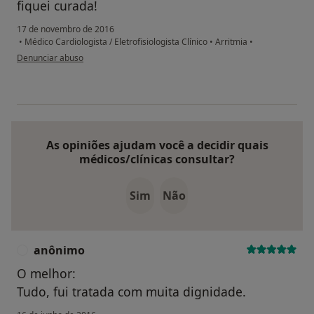
fiquei curada!
17 de novembro de 2016
•
Médico Cardiologista / Eletrofisiologista Clínico
•
Arritmia
•
na opinião do utilizador Conta eliminada
Denunciar abuso
As opiniões ajudam você a decidir quais
médicos/clínicas consultar?
Sim
Não
anônimo
A
O melhor:
Tudo, fui tratada com muita dignidade.