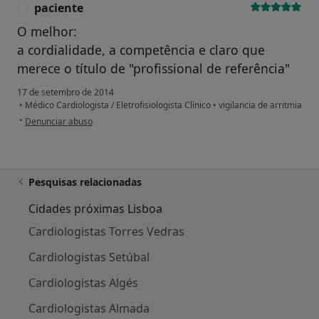
paciente
P
O melhor:
a cordialidade, a competência e claro que
merece o título de "profissional de referência"
17 de setembro de 2014
•
Médico Cardiologista / Eletrofisiologista Clínico
•
vigilancia de arritmia
na opinião do utilizador paciente
•
Denunciar abuso
Pesquisas relacionadas
Cidades próximas Lisboa
Cardiologistas Torres Vedras
Cardiologistas Setúbal
Cardiologistas Algés
Cardiologistas Almada