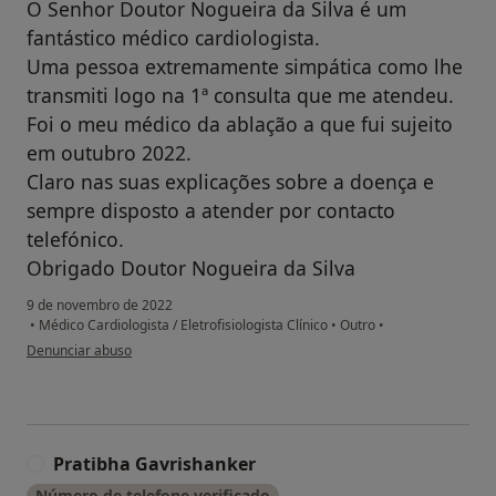
O Senhor Doutor Nogueira da Silva é um
fantástico médico cardiologista.
Uma pessoa extremamente simpática como lhe
transmiti logo na 1ª consulta que me atendeu.
Foi o meu médico da ablação a que fui sujeito
em outubro 2022.
Claro nas suas explicações sobre a doença e
sempre disposto a atender por contacto
telefónico.
Obrigado Doutor Nogueira da Silva
9 de novembro de 2022
•
Médico Cardiologista / Eletrofisiologista Clínico
•
Outro
•
na opinião do utilizador Victor Castelo Lopes
Denunciar abuso
Pratibha Gavrishanker
P
Número de telefone verificado