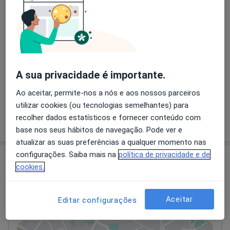
Serviços e preços
Primeira consulta Cardiologia
Detalhes
Retorno de consultas Cardiologia
A sua privacidade é importante.
Detalhes
Ao aceitar, permite-nos a nós e aos nossos parceiros
utilizar cookies (ou tecnologias semelhantes) para
recolher dados estatísticos e fornecer conteúdo com
Como mostramos os preços?
base nos seus hábitos de navegação. Pode ver e
atualizar as suas preferências a qualquer momento nas
configurações. Saiba mais na
política de privacidade e de
Consultório
cookies.
Médico Cardiologista / Eletrofisiologista
Clínico
Aceitar
Editar configurações
Rua Dom João V N 4 1º Esq,
Lisboa
1250-148