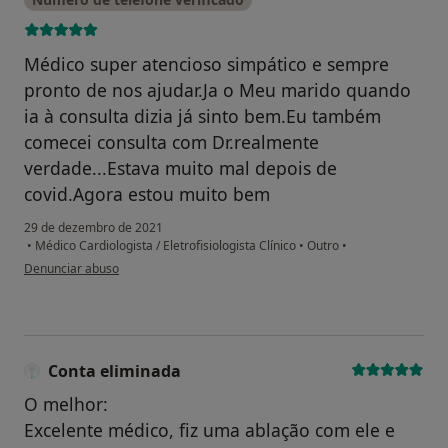
Médico super atencioso simpático e sempre
pronto de nos ajudar.Ja o Meu marido quando
ia à consulta dizia já sinto bem.Eu também
comecei consulta com Dr.realmente
verdade...Estava muito mal depois de
covid.Agora estou muito bem
29 de dezembro de 2021
•
Médico Cardiologista / Eletrofisiologista Clínico
•
Outro
•
na opinião do utilizador Pratibha Gavrishanker
Denunciar abuso
Conta eliminada
O melhor:
Excelente médico, fiz uma ablação com ele e