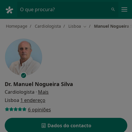
Men
O que procura?
Homepage
Cardiologista
Lisboa
Manuel Nogueira S
Mudar de cidade
Dr.
Manuel Nogueira Silva
sobre as especializações
Cardiologista
·
Mais
Lisboa
1 endereço
6 opiniões
Dados do contacto