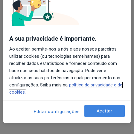
Rua abilio Mendes ( junto Av Lusiada), Benfica
•
Mapa
Hospital Dos Lusiadas
Esse especialista não oferece agendamento online para esse endereço.
A sua privacidade é importante.
Solicite um atendimento
Ao aceitar, permite-nos a nós e aos nossos parceiros
utilizar cookies (ou tecnologias semelhantes) para
recolher dados estatísticos e fornecer conteúdo com
base nos seus hábitos de navegação. Pode ver e
atualizar as suas preferências a qualquer momento nas
configurações. Saiba mais na
política de privacidade e de
cookies.
Clínica de Reabilitação de Carnaxide
Aceitar
Editar configurações
Cardiologista, Anestesiologista, Especialista em medicina
·
Mais
física e reabilitação
Centro Cívico de Carnaxide, lote 6, loja 8, Carnaxide
•
Mapa