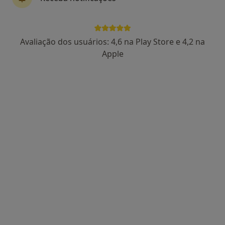
4 opiniões
Av. Raul Solnado 8 e 8A, Sintra
•
Mapa
Hospital CUF Sintra
Avaliação dos usuários: 4,6 na Play Store e 4,2 na
Esse especialista não oferece agendamento online para esse endereço.
Apple
Solicite um atendimento
Silver Clinic International Body Health
Care
Cardiologista, Alergologista, Especialista em análises clínicas
·
Mais