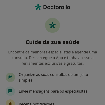
Men
Cardiologista • Carcavelos, Lisboa
Filters
Mapa
Cardiologistas em Carcavelos
Cuide da sua saúde
Como classificamos os resultados
Encontre os melhores especialistas e agende uma
consulta. Descarregue o App e tenha acesso a
ferramentas exclusivas e gratuitas.
Organize as suas consultas de um jeito
simples
Envie mensagens para os especialistas
Dr. Sergio Baptista
Cardiologista
Receba notificações