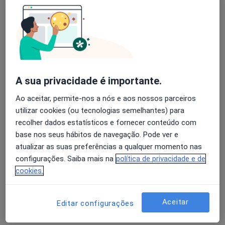
Vasco Marques
Avaliação dos usuários: 4,6 na Play Store e 4,2 na
Cardiologista
Apple
Faro
A sua privacidade é importante.
Luis Moura
Ao aceitar, permite-nos a nós e aos nossos parceiros
Cardiologista
utilizar cookies (ou tecnologias semelhantes) para
Porto
recolher dados estatísticos e fornecer conteúdo com
base nos seus hábitos de navegação. Pode ver e
atualizar as suas preferências a qualquer momento nas
Manuel Nogueira Silva
configurações. Saiba mais na
política de privacidade e de
cookies.
Cardiologista
Lisboa
Aceitar
Editar configurações
Ruben Ramos