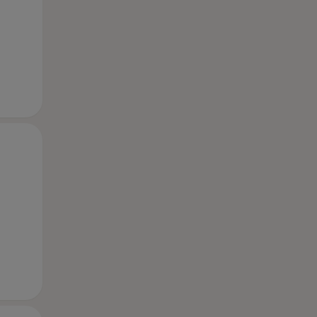
Qua
Qui,
Sex,
12 Ago
13 Ago
14 Ago