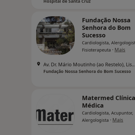
Hospital de Santa Cruz
Fundação Nossa
Senhora do Bom
Sucesso
Cardiologista, Alergologis
·
Mais
Fisioterapeuta
Av. Dr. Mário Moutinho (ao Restel
Fundação Nossa Senhora do Bom Sucesso
Matermed Clínic
Médica
Cardiologista, Acupuntor,
·
Mais
Alergologista