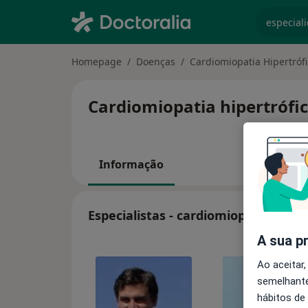
especiali
Homepage
Doenças
Cardiomiopatia Hipertróf
Cardiomiopatia hipertrófic
Informação
Especialistas - cardiomiopatia hiper
A sua p
Ao aceitar,
semelhante
hábitos de