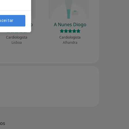
Aceitar
A Nunes Diogo
A Nunes Diogo
Cardiologista
Cardiologista
Lisboa
Alhandra
dos