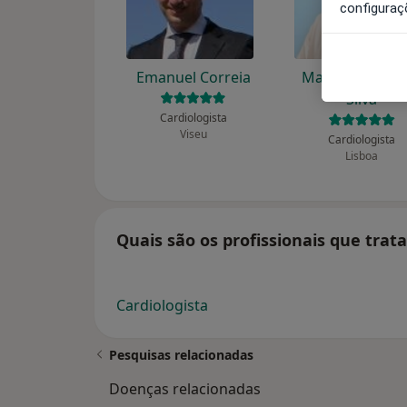
configuraç
Emanuel Correia
Manuel Noguei
Silva
Cardiologista
Viseu
Cardiologista
Lisboa
Quais são os profissionais que trat
Cardiologista
Pesquisas relacionadas
Doenças relacionadas