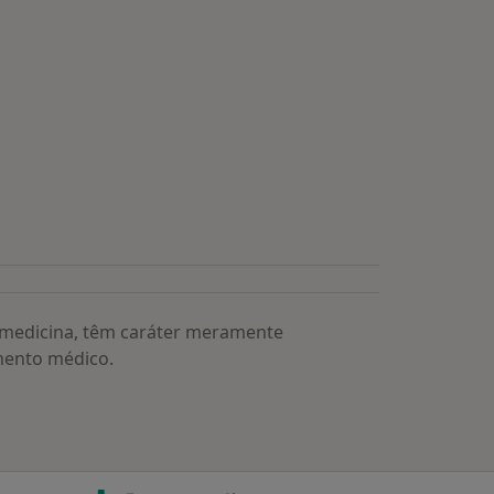
s médicos mais procurados
a medicina, têm caráter meramente
mento médico.