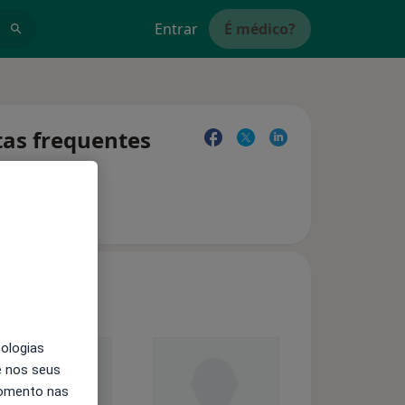
Entrar
É médico?
tas frequentes
nologias
e nos seus
momento nas