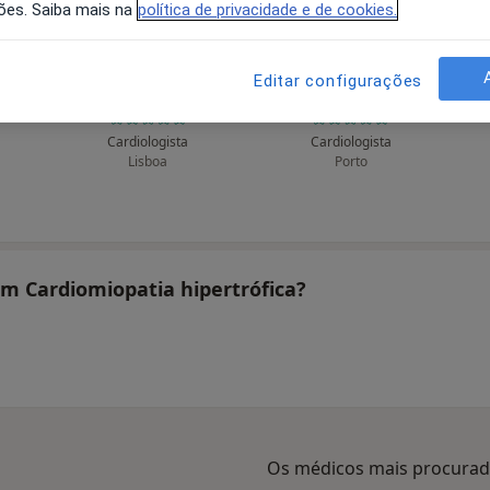
ões. Saiba mais na
política de privacidade e de cookies.
Editar configurações
ra
Ruben Ramos
Nuno Bettencourt
Cardiologista
Cardiologista
Lisboa
Porto
am Cardiomiopatia hipertrófica?
Os médicos mais procura