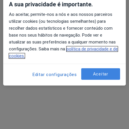
A sua privacidade é importante.
Dr. António Macedo
Cardiologista
Ao aceitar, permite-nos a nós e aos nossos parceiros
3 opiniões
utilizar cookies (ou tecnologias semelhantes) para
recolher dados estatísticos e fornecer conteúdo com
Morada 1
Morada 2
base nos seus hábitos de navegação. Pode ver e
atualizar as suas preferências a qualquer momento nas
configurações. Saiba mais na
política de privacidade e de
Rua João Carlos Júnior, 5,, Torres Vedras
•
Mapa
cookies.
Clínica Cuf Torres Vedras
Esse especialista não oferece agendamento online para esse endereço.
Aceitar
Editar configurações
Solicite um atendimento