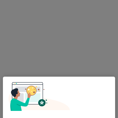
Cardiologista
1 opinião
Morada 1
Morada 2
Rua Almirante Gago Coutinho nº4, Lisboa
•
Mapa
Clínica Cuf Mafra
Esse especialista não oferece agendamento online para esse endereço.
Solicite um atendimento