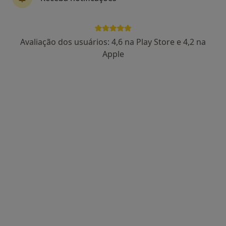
4 opiniões
Morada 1
Morada 2
Avaliação dos usuários: 4,6 na Play Store e 4,2 na
Apple
Praceta Combatentes 40 (c/v), Mafra
•
Mapa
Clínica São José
Esse especialista não oferece agendamento online para esse endereço.
Solicite um atendimento
Dra. Maria João Correia