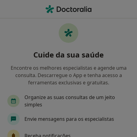
Men
Cardiologista • Mafra, Lisboa
Filters
Mapa
Cardiologistas em Mafra
Cuide da sua saúde
Como classificamos os resultados
Encontre os melhores especialistas e agende uma
consulta. Descarregue o App e tenha acesso a
ferramentas exclusivas e gratuitas.
Organize as suas consultas de um jeito
simples
Envie mensagens para os especialistas
Dr. Luis Bernardes
Cardiologista
Receba notificações