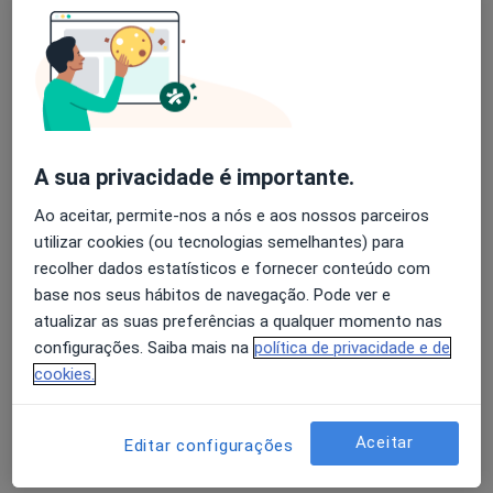
Prof Dr José Manuel Braz
Nogueira
Avaliação dos usuários: 4,6 na Play Store e 4,2 na
Apple
Cardiologista
Lisboa
A sua privacidade é importante.
Luis Moura
Ao aceitar, permite-nos a nós e aos nossos parceiros
Cardiologista
utilizar cookies (ou tecnologias semelhantes) para
Porto
recolher dados estatísticos e fornecer conteúdo com
base nos seus hábitos de navegação. Pode ver e
atualizar as suas preferências a qualquer momento nas
Manuel Nogueira Silva
configurações. Saiba mais na
política de privacidade e de
cookies.
Cardiologista
Lisboa
Aceitar
Editar configurações
Ruben Ramos