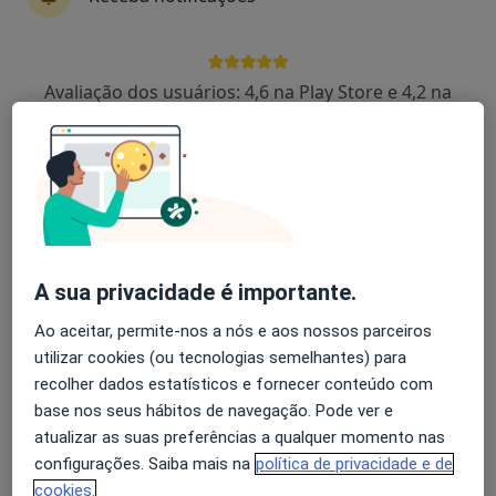
Dr. Henrique Mesquita Gabriel
Avaliação dos usuários: 4,6 na Play Store e 4,2 na
Cardiologista
Apple
Morada 1
Morada 2
Rua Carlos Oliveira 4A R/C 1600-1028 Lisboa, Lisboa
•
Mapa
Consultório privado
A sua privacidade é importante.
Esse especialista não oferece agendamento online para esse endereço.
Ao aceitar, permite-nos a nós e aos nossos parceiros
Solicite um atendimento
utilizar cookies (ou tecnologias semelhantes) para
recolher dados estatísticos e fornecer conteúdo com
base nos seus hábitos de navegação. Pode ver e
atualizar as suas preferências a qualquer momento nas
configurações. Saiba mais na
política de privacidade e de
cookies.