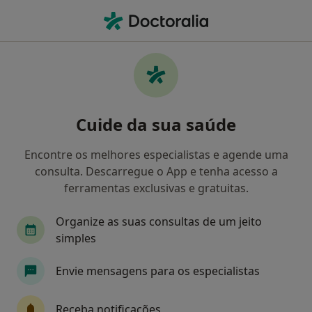
Men
Arteriosclerose Coronária • Lisboa, Lisboa
Filters
• 1
Mapa
Arteriosclerose Coronária, Lisboa
Cuide da sua saúde
Como classificamos os resultados
Encontre os melhores especialistas e agende uma
consulta. Descarregue o App e tenha acesso a
Qual é a especialização que procura?
ferramentas exclusivas e gratuitas.
Cardiologista
Alergologista
Cirurgião car
Organize as suas consultas de um jeito
simples
Envie mensagens para os especialistas
Receba notificações