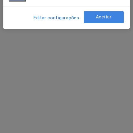
Aceitar
Editar configurações
Prof Dr José Manuel Braz Nogueira
Cardiologista
1 opinião
Rua Helena Felix 8, Lisboa
•
Mapa
Consultório médico Prof Dr Braz Nogueira
Consulta domiciliar Cardiologia
desde 220 €
Esse especialista não oferece agendamento online para esse endereço.
Solicite um atendimento