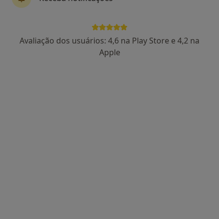
4 opiniões
Largo Luzia Maria Martins 1,
•
Mapa
Clinica ADEST
Avaliação dos usuários: 4,6 na Play Store e 4,2 na
Esse especialista não oferece agendamento online para esse endereço.
Apple
Solicite um atendimento
United Medical Clinic Lisbon (UMC Lisbon)
Cardiologista, Especialista em análises clínicas,
·
Mais
Anátomopatologista