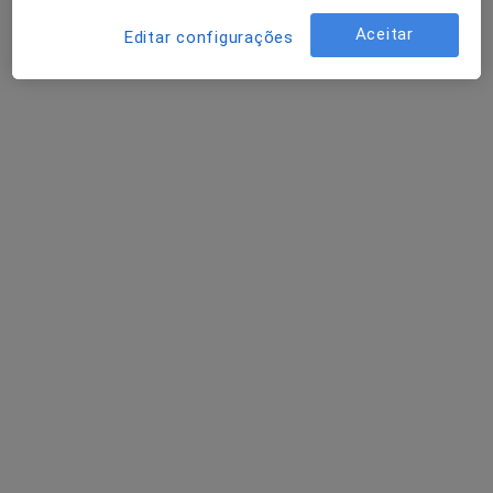
Esse especialista não oferece agendamento online para esse endereço.
Aceitar
Editar configurações
Solicite um atendimento
Prof Dr José Manuel Braz Nogueira
Cardiologista
1 opinião
Rua Helena Felix 8, Lisboa
•
Mapa
Consultório médico Prof Dr Braz Nogueira
Consulta domiciliar Cardiologia
desde 220 €
Esse especialista não oferece agendamento online para esse endereço.