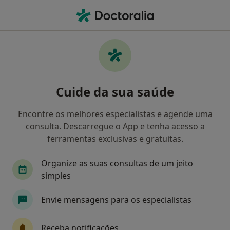
Men
Cardiologista • Odivelas, Lisboa
Filters
Mapa
Cardiologistas em Odivelas
Cuide da sua saúde
Como classificamos os resultados
Encontre os melhores especialistas e agende uma
consulta. Descarregue o App e tenha acesso a
ferramentas exclusivas e gratuitas.
Organize as suas consultas de um jeito
simples
Envie mensagens para os especialistas
Dr. Sergio Baptista
Cardiologista
Receba notificações