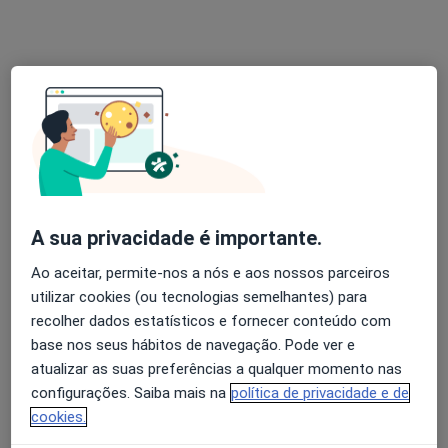
Instituto Nacional de Cardiolgia Preventiva
Esse especialista não oferece agendamento online para esse endereço.
Solicite um atendimento
A sua privacidade é importante.
Ao aceitar, permite-nos a nós e aos nossos parceiros
utilizar cookies (ou tecnologias semelhantes) para
Dr. Paulo Goncalves Pedro
recolher dados estatísticos e fornecer conteúdo com
Cardiologista
base nos seus hábitos de navegação. Pode ver e
1 opinião
atualizar as suas preferências a qualquer momento nas
configurações. Saiba mais na
política de privacidade e de
Rua Fialho de Almeida nº 21 piso 3, Lisboa
•
Mapa
cookies.
Centro Clinico do SAMS