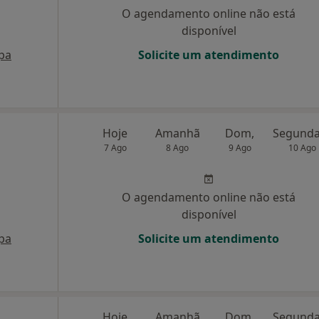
O agendamento online não está
disponível
pa
Solicite um atendimento
Hoje
Amanhã
Dom,
7 Ago
8 Ago
9 Ago
10 Ago
O agendamento online não está
disponível
pa
Solicite um atendimento
Hoje
Amanhã
Dom,