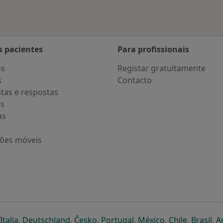
s pacientes
Para profissionais
os
Registar gratuitamente
s
Contacto
tas e respostas
os
as
ções móveis
eparador
 novo separador
bre num novo separador
abre num novo separador
abre num novo separador
abre num novo separador
abre num novo separa
abre num novo
abre num
ab
Italia
,
Deutschland
,
Česko
,
Portugal
,
México
,
Chile
,
Brasil
,
A