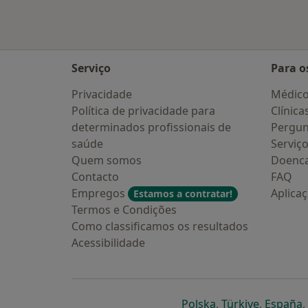
Serviço
Para o
Privacidade
Médic
Política de privacidade para
Clínica
determinados profissionais de
Pergun
saúde
Serviç
Quem somos
Doenc
Contacto
FAQ
Empregos
Aplica
Estamos a contratar!
Termos e Condições
Como classificamos os resultados
Acessibilidade
abre num novo s
abre num
a
Polska
,
Türkiye
,
España
,