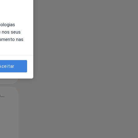
Segunda-feira
Ter,
Qua
Qui,
11 Ago
12 Ago
13 Ago
nologias
e nos seus
momento nas
Aceitar
Segunda-feira
Ter,
Qua
Qui,
11 Ago
12 Ago
13 Ago