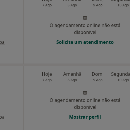
7 Ago
8 Ago
9 Ago
10 Ago
O agendamento online não está
disponível
pa
Solicite um atendimento
Hoje
Amanhã
Dom,
7 Ago
8 Ago
9 Ago
10 Ago
O agendamento online não está
disponível
pa
Mostrar perfil