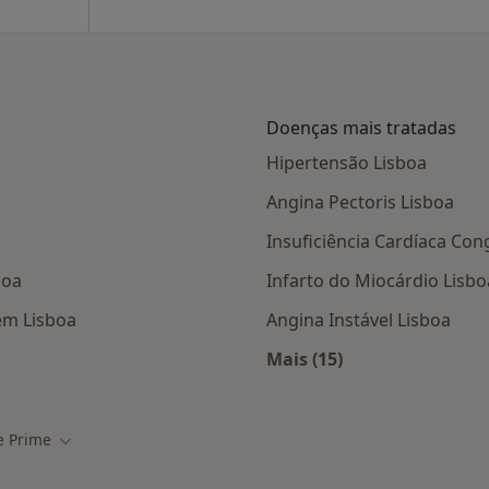
Doenças mais tratadas
Hipertensão Lisboa
Angina Pectoris Lisboa
Insuficiência Cardíaca Con
boa
Infarto do Miocárdio Lisbo
em Lisboa
Angina Instável Lisboa
Mais (15)
tas da Saúde Prime
Mais na categoria: D
e Prime
cidade
Mudar de cidade