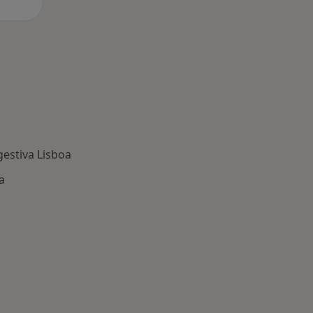
gestiva Lisboa
a
oenças mais tratadas