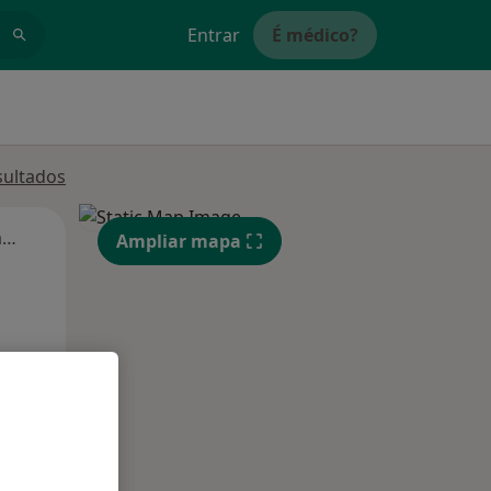
Entrar
É médico?
sultados
Segunda-feira
Ter,
Qua
Qui,
Ampliar mapa
11 Ago
12 Ago
13 Ago