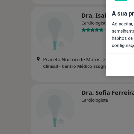
A sua p
Dra. Isabel Henri
Cardiologista
Ao aceitar,
1 opinião
semelhante
hábitos de
configuraç
Praceta Norton de Matos, 2 (B) Fe
Clinisul - Centro Médico Ecográfico Lda
Dra. Sofia Ferreir
Cardiologista