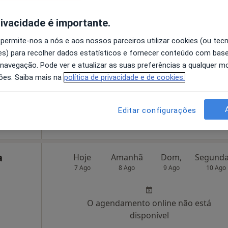
rivacidade é importante.
ksson
Hoje
Amanhã
Dom,
7 Ago
8 Ago
9 Ago
10 Ago
 permite-nos a nós e aos nossos parceiros utilizar cookies (ou tec
s) para recolher dados estatísticos e fornecer conteúdo com bas
 navegação. Pode ver e atualizar as suas preferências a qualquer 
O agendamento online não está
ões. Saiba mais na
política de privacidade e de cookies.
disponível
ijó, Almada
•
Mapa
Solicite um atendimento
Editar configurações
a
Hoje
Amanhã
Dom,
7 Ago
8 Ago
9 Ago
10 Ago
O agendamento online não está
disponível