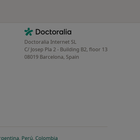
Contacto
Doctoralia - Homepage
Doctoralia Internet SL
C/ Josep Pla 2 - Building B2, floor 13
08019 Barcelona, Spain
dor
 separador
 novo separador
re num novo separador
abre num novo separador
abre num novo separador
abre num novo separador
rgentina
,
Perú
,
Colombia