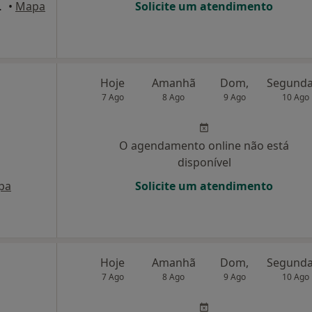
ijó, Almada
•
Mapa
Solicite um atendimento
Hoje
Amanhã
Dom,
7 Ago
8 Ago
9 Ago
10 Ago
O agendamento online não está
disponível
pa
Solicite um atendimento
Hoje
Amanhã
Dom,
7 Ago
8 Ago
9 Ago
10 Ago