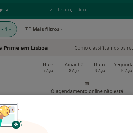
dade, doença ou nome
p. ex. Lisboa
e
•
1
Mais filtros
e Prime em Lisboa
Como classificamos os re
Hoje
Amanhã
Dom,
7 Ago
8 Ago
9 Ago
10 Ago
O agendamento online não está
disponível
•
Mapa
Solicite um atendimento
esde 35 €