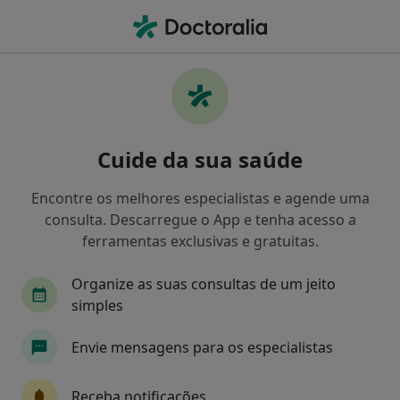
Men
Infarto Do Miocárdio • Lisboa, Lisboa
Filters
• 1
Mapa
Infarto do Miocárdio, Lisboa
Cuide da sua saúde
Como classificamos os resultados
Encontre os melhores especialistas e agende uma
consulta. Descarregue o App e tenha acesso a
Qual é a especialização que procura?
ferramentas exclusivas e gratuitas.
Cardiologista
Alergologista
Cirurgião ger
Organize as suas consultas de um jeito
simples
Envie mensagens para os especialistas
Receba notificações