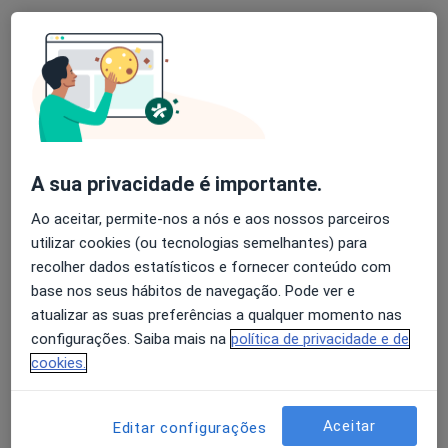
Dr. Paulo Goncalves Pedro
Cardiologista
1 opinião
Rua Fialho de Almeida nº 21 piso 3, Lisboa
•
Mapa
A sua privacidade é importante.
Centro Clinico do SAMS
Ao aceitar, permite-nos a nós e aos nossos parceiros
Esse especialista não oferece agendamento online para esse endereço.
utilizar cookies (ou tecnologias semelhantes) para
recolher dados estatísticos e fornecer conteúdo com
Solicite um atendimento
base nos seus hábitos de navegação. Pode ver e
atualizar as suas preferências a qualquer momento nas
configurações. Saiba mais na
política de privacidade e de
cookies.
Aceitar
Editar configurações