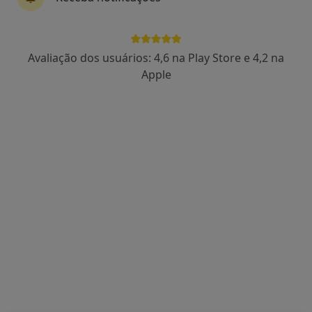
Dr. Henrique Mesquita Gabriel
Avaliação dos usuários: 4,6 na Play Store e 4,2 na
Cardiologista
Apple
Morada 1
Morada 2
Rua Carlos Oliveira 4A R/C 1600-1028 Lisboa, Lisboa
•
Mapa
Consultório privado
Esse especialista não oferece agendamento online para esse endereço.
Solicite um atendimento