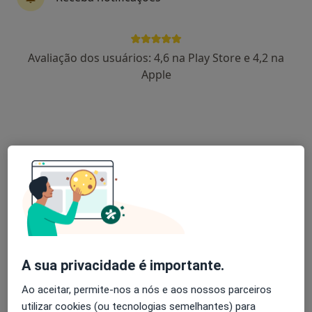
Rua Adriano Correia de Oliveira, Lisboa
•
Mapa
Medical One - Centro Clínico
Avaliação dos usuários: 4,6 na Play Store e 4,2 na
Primeira consulta Cardiologia
desde 35 €
Apple
Esse especialista não oferece agendamento online para esse endereço.
Solicite um atendimento
A sua privacidade é importante.
Pedro Pinto Cardoso
Cardiologista
Ao aceitar, permite-nos a nós e aos nossos parceiros
utilizar cookies (ou tecnologias semelhantes) para