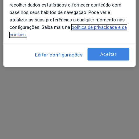
Campo Grande Nº 30 2º GH, Lisboa
•
Mapa
recolher dados estatísticos e fornecer conteúdo com
Corclínica
base nos seus hábitos de navegação. Pode ver e
Esse especialista não oferece agendamento online para esse endereço.
atualizar as suas preferências a qualquer momento nas
configurações. Saiba mais na
política de privacidade e de
Solicite um atendimento
cookies.
Aceitar
Editar configurações
Dra. Isabel Henriksson
Cardiologista
1 opinião
Praceta Norton de Matos, 2 (B) Feijó, Almada
•
Mapa
Clinisul - Centro Médico Ecográfico Lda