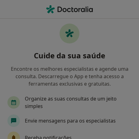
Men
Cardiologista • Lisboa, Lisboa
Filters
• 1
Mapa
Cardiologistas recomendados de
Cuide da sua saúde
AdvanceCare em Lisboa
Como classificamos os resultados
Encontre os melhores especialistas e agende uma
consulta. Descarregue o App e tenha acesso a
ferramentas exclusivas e gratuitas.
Organize as suas consultas de um jeito
simples
Envie mensagens para os especialistas
Dr. Nelson Vale
Receba notificações
Cardiologista