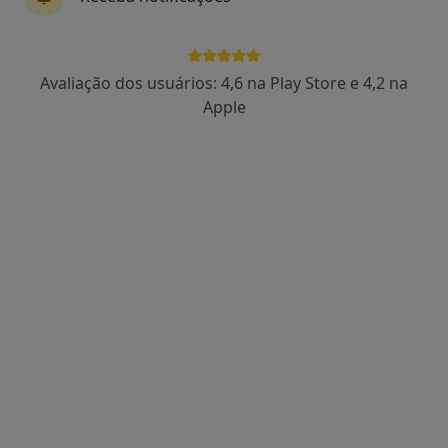
4 opiniões
Largo Luzia Maria Martins 1,
•
Mapa
Clinica ADEST
Avaliação dos usuários: 4,6 na Play Store e 4,2 na
Esse especialista não oferece agendamento online para esse endereço.
Apple
Solicite um atendimento
United Medical Clinic Lisbon (UMC Lisbon)
Cardiologista, Especialista em análises clínicas,
·
Mais
Anátomopatologista