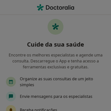
Men
Cardiologista • Benfica, Lisboa
Filters
Mapa
Cardiologistas em Benfica
Cuide da sua saúde
Como classificamos os resultados
Encontre os melhores especialistas e agende uma
consulta. Descarregue o App e tenha acesso a
ferramentas exclusivas e gratuitas.
Organize as suas consultas de um jeito
simples
Envie mensagens para os especialistas
Dr. Sergio Baptista
Cardiologista
Receba notificações