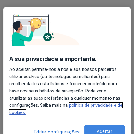
Instituto Nacional de Cardiolgia Preventiva
Esse especialista não oferece agendamento online para esse endereço.
Solicite um atendimento
A sua privacidade é importante.
Ao aceitar, permite-nos a nós e aos nossos parceiros
utilizar cookies (ou tecnologias semelhantes) para
recolher dados estatísticos e fornecer conteúdo com
base nos seus hábitos de navegação. Pode ver e
Dr. Paulo Goncalves Pedro
atualizar as suas preferências a qualquer momento nas
Cardiologista
configurações. Saiba mais na
política de privacidade e de
1 opinião
cookies.
Rua Fialho de Almeida nº 21 piso 3, Lisboa
•
Mapa
Centro Clinico do SAMS
Aceitar
Editar configurações