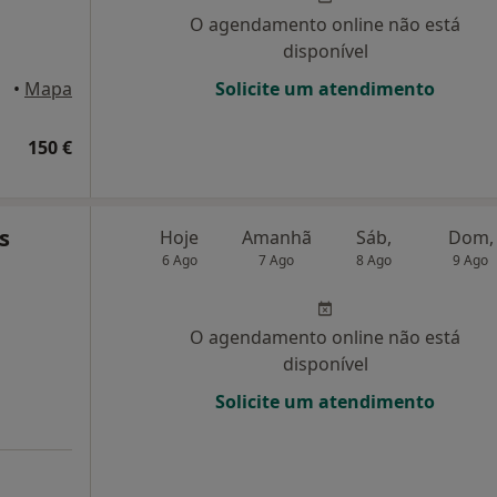
O agendamento online não está
disponível
sboa
•
Mapa
Solicite um atendimento
150 €
s
Hoje
Amanhã
Sáb,
Dom,
6 Ago
7 Ago
8 Ago
9 Ago
O agendamento online não está
disponível
Solicite um atendimento