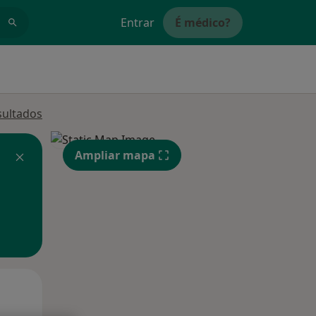
Entrar
É médico?
sultados
Ampliar mapa
Segunda-feira
Ter,
Qua
10 Ago
11 Ago
12 Ago