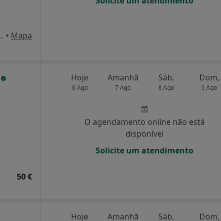
Solicite um atendimento
éus, 12-E/F - Parque Europa,
•
Mapa
e
Hoje
Amanhã
Sáb,
Dom,
6 Ago
7 Ago
8 Ago
9 Ago
O agendamento online não está
disponível
Solicite um atendimento
50 €
Hoje
Amanhã
Sáb,
Dom,