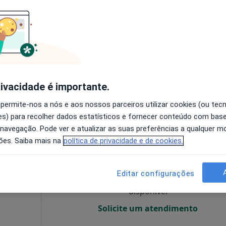
O agendamento online não está
disponível
Mostrar número
rivacidade é importante.
Nunes
 permite-nos a nós e aos nossos parceiros utilizar cookies (ou tec
s) para recolher dados estatísticos e fornecer conteúdo com bas
 navegação. Pode ver e atualizar as suas preferências a qualquer 
Hoje
Amanhã
Sáb,
Dom,
ões. Saiba mais na
política de privacidade e de cookies.
6 Ago
7 Ago
8 Ago
9 Ago
Editar configurações
O agendamento online não está
disponível
Solicite um atendimento