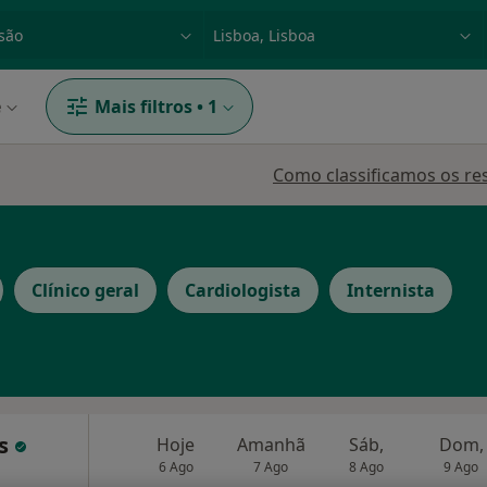
dade, doença ou nome
p. ex. Lisboa
e
Mais filtros
•
1
Como classificamos os re
Clínico geral
Cardiologista
Internista
as
Hoje
Amanhã
Sáb,
Dom,
6 Ago
7 Ago
8 Ago
9 Ago