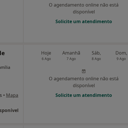
O agendamento online não está
disponível
Solicite um atendimento
de
Hoje
Amanhã
Sáb,
Dom,
6 Ago
7 Ago
8 Ago
9 Ago
amília
O agendamento online não está
disponível
s
•
Mapa
Solicite um atendimento
sponível