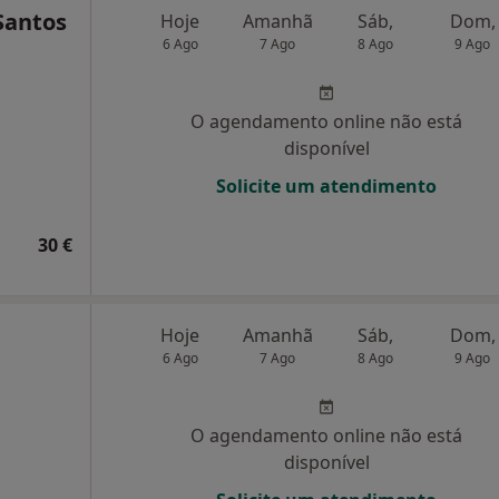
 Santos
Hoje
Amanhã
Sáb,
Dom,
6 Ago
7 Ago
8 Ago
9 Ago
O agendamento online não está
disponível
Solicite um atendimento
30 €
Hoje
Amanhã
Sáb,
Dom,
6 Ago
7 Ago
8 Ago
9 Ago
O agendamento online não está
disponível