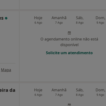
es
Hoje
Amanhã
Sáb,
Dom,
6 Ago
7 Ago
8 Ago
9 Ago
O agendamento online não está
disponível
Solicite um atendimento
Mapa
eira da
Hoje
Amanhã
Sáb,
Dom,
6 Ago
7 Ago
8 Ago
9 Ago