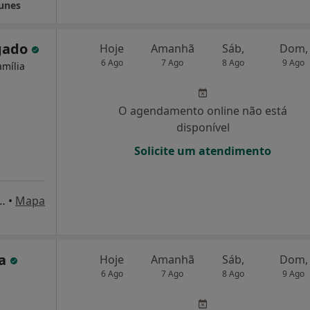
Nunes
lgado
Hoje
Amanhã
Sáb,
Dom,
6 Ago
7 Ago
8 Ago
9 Ago
amília
O agendamento online não está
disponível
Solicite um atendimento
sor Fernando da Fonseca - Complexo Alvalade XXI, Lisboa
•
Mapa
ta
Hoje
Amanhã
Sáb,
Dom,
6 Ago
7 Ago
8 Ago
9 Ago