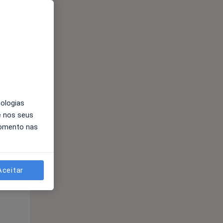
nologias
e nos seus
momento nas
Segunda-feira
Ter,
Qua
10 Ago
11 Ago
12 Ago
Aceitar