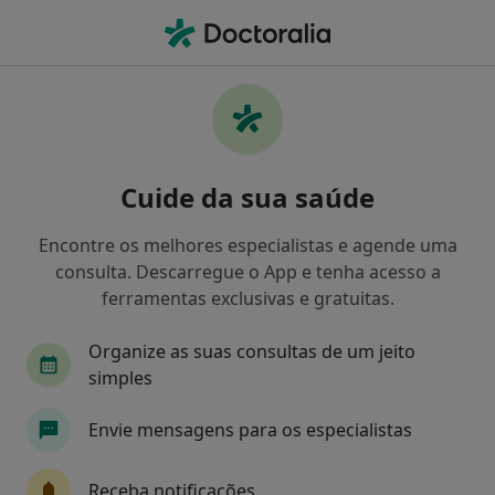
Men
Perturbações Do Comportamento • Vila Real, Vila Real
Filters
• 1
Mapa
Perturbações do comportamento, Vila Real
Cuide da sua saúde
Como classificamos os resultados
Encontre os melhores especialistas e agende uma
consulta. Descarregue o App e tenha acesso a
Qual é a especialização que procura?
ferramentas exclusivas e gratuitas.
Psicólogo
Organize as suas consultas de um jeito
simples
Envie mensagens para os especialistas
Receba notificações