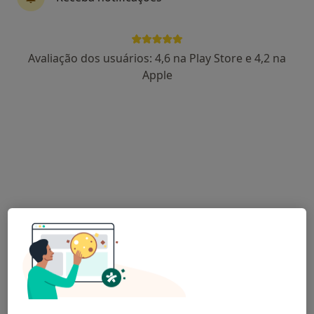
Dr. Eduardo Fernandes
Avaliação dos usuários: 4,6 na Play Store e 4,2 na
Psicólogo
Apple
183 opiniões
Consultório privado na Rua Dona Margarida Chaves n. 55, Vila Real
•
Mapa
consultório privado
Primeira consulta Psicologia
Preço não disponível
Esse especialista não oferece agendamento online para esse endereço.
Solicite um atendimento