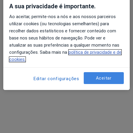
A sua privacidade é importante.
Ao aceitar, permite-nos a nós e aos nossos parceiros
Dra. Ana Silva
utilizar cookies (ou tecnologias semelhantes) para
Psicólogo
recolher dados estatísticos e fornecer conteúdo com
base nos seus hábitos de navegação. Pode ver e
Rua Dr. António da Fonseca Almeida Bl. 3, R/c drto, Peso Da Régua
•
Mapa
atualizar as suas preferências a qualquer momento nas
Consultas de psicologia online ou presenciais
configurações. Saiba mais na
política de privacidade e de
Consulta online
desde 35 €
cookies.
Esse especialista não oferece agendamento online para esse endereço.
Solicite um atendimento
Aceitar
Editar configurações