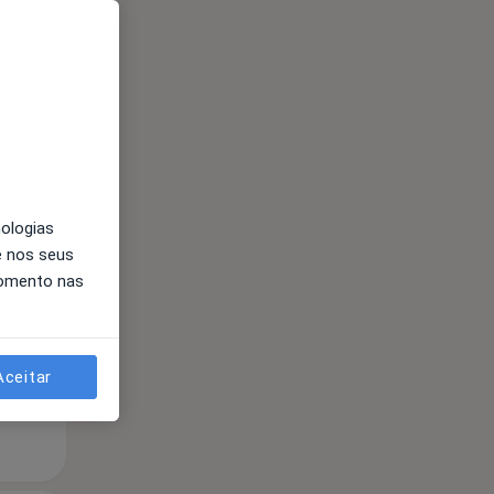
Segunda-feira
Ter,
Qua
nologias
10 Ago
11 Ago
12 Ago
e nos seus
momento nas
Aceitar