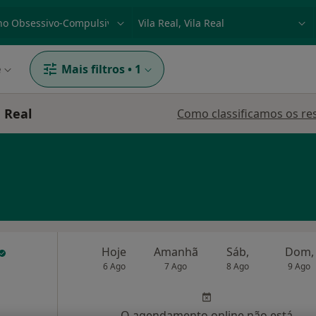
dade, doença ou nome
p. ex. Lisboa
e
Mais filtros
•
1
 Real
Como classificamos os re
Hoje
Amanhã
Sáb,
Dom,
6 Ago
7 Ago
8 Ago
9 Ago
O agendamento online não está