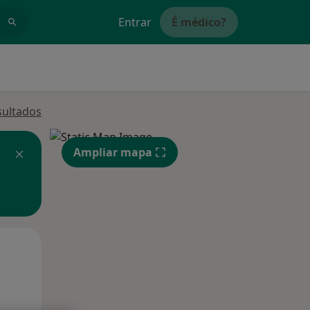
Entrar
É médico?
sultados
Ampliar mapa
Segunda-feira
Ter,
Qua
10 Ago
11 Ago
12 Ago