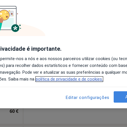
disponível
Mostrar número
a Online
esde 50 €
rivacidade é importante.
niche
Hoje
Amanhã
Sáb,
Dom,
 permite-nos a nós e aos nossos parceiros utilizar cookies (ou tec
6 Ago
7 Ago
8 Ago
9 Ago
s) para recolher dados estatísticos e fornecer conteúdo com bas
 navegação. Pode ver e atualizar as suas preferências a qualquer 
ões. Saiba mais na
política de privacidade e de cookies.
O agendamento online não está
disponível
l
•
Mapa
Solicite um atendimento
Editar configurações
Consultório Privado - Catarina Peniche | Psicóloga Clínica
60 €