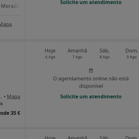
Solicite um atendimento
Morada 4
Mapa
Hoje
Amanhã
Sáb,
Dom,
6 Ago
7 Ago
8 Ago
9 Ago
O agendamento online não está
disponível
Bl. 3, R/c drto, Peso Da Régua
•
Mapa
Solicite um atendimento
is
esde 35 €
Hoje
Amanhã
Sáb,
Dom,