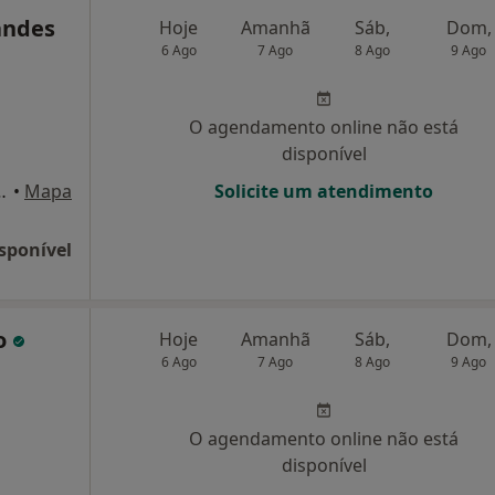
andes
Hoje
Amanhã
Sáb,
Dom,
6 Ago
7 Ago
8 Ago
9 Ago
O agendamento online não está
disponível
garida Chaves n. 55, Vila Real
•
Mapa
Solicite um atendimento
sponível
ro
Hoje
Amanhã
Sáb,
Dom,
6 Ago
7 Ago
8 Ago
9 Ago
O agendamento online não está
disponível