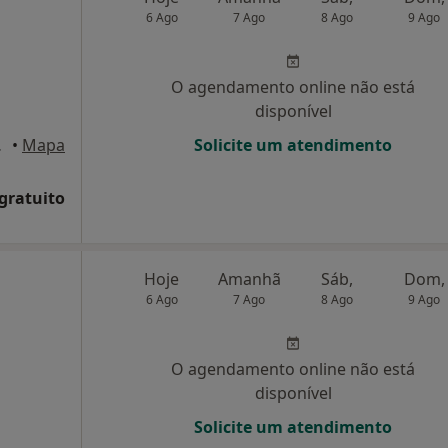
6 Ago
7 Ago
8 Ago
9 Ago
O agendamento online não está
disponível
 Vila Real
•
Mapa
Solicite um atendimento
 gratuito
Hoje
Amanhã
Sáb,
Dom,
6 Ago
7 Ago
8 Ago
9 Ago
O agendamento online não está
disponível
Solicite um atendimento