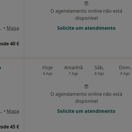
O agendamento online não está
disponível
TE 4 R/C DTO, Vila Real
•
Mapa
Solicite um atendimento
esde 40 €
Hoje
Amanhã
Sáb,
Dom,
6 Ago
7 Ago
8 Ago
9 Ago
O agendamento online não está
disponível
ier Mendonça, nº5 , Vila Real
•
Mapa
Solicite um atendimento
esde 45 €