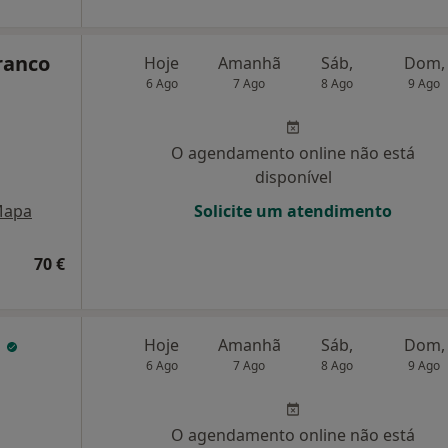
Branco
Hoje
Amanhã
Sáb,
Dom,
6 Ago
7 Ago
8 Ago
9 Ago
O agendamento online não está
disponível
apa
Solicite um atendimento
70 €
a
Hoje
Amanhã
Sáb,
Dom,
6 Ago
7 Ago
8 Ago
9 Ago
O agendamento online não está