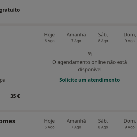
 gratuito
Hoje
Amanhã
Sáb,
Dom,
6 Ago
7 Ago
8 Ago
9 Ago
O agendamento online não está
disponível
pa
Solicite um atendimento
35 €
Gomes
Hoje
Amanhã
Sáb,
Dom,
6 Ago
7 Ago
8 Ago
9 Ago