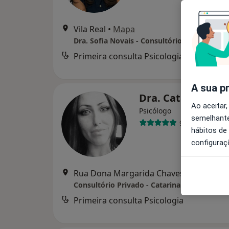
Vila Real
•
Mapa
Dra. Sofia Novais - Consultório de Psicologi
Primeira consulta Psicologia
d
A sua p
Dra. Catarina Pe
Ao aceitar,
Psicólogo
semelhante
9 opiniões
hábitos de
configuraç
Rua Dona Margarida Chaves 55, Vila Rea
Primeira consulta Psicologia