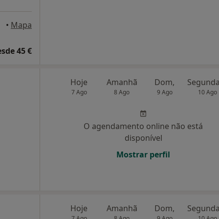
•
Mapa
esde 45 €
Hoje
Amanhã
Dom,
7 Ago
8 Ago
9 Ago
10 Ago
O agendamento online não está
disponível
Mostrar perfil
Hoje
Amanhã
Dom,
7 Ago
8 Ago
9 Ago
10 Ago