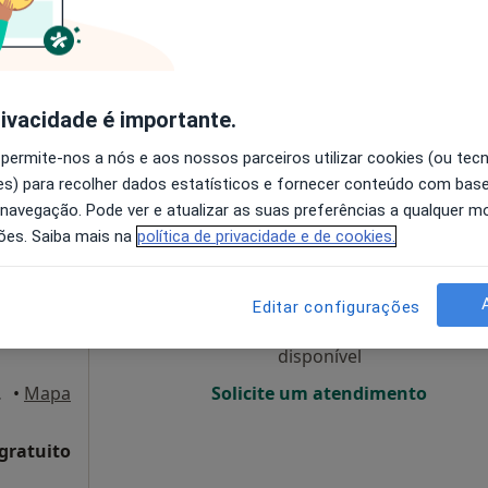
disponível
Solicite um atendimento
Morada 4
rivacidade é importante.
Mapa
 permite-nos a nós e aos nossos parceiros utilizar cookies (ou tec
s) para recolher dados estatísticos e fornecer conteúdo com bas
 navegação. Pode ver e atualizar as suas preferências a qualquer 
Hoje
Amanhã
Dom,
ões. Saiba mais na
política de privacidade e de cookies.
7 Ago
8 Ago
9 Ago
10 Ago
Editar configurações
O agendamento online não está
disponível
 Vila Real
•
Mapa
Solicite um atendimento
 gratuito