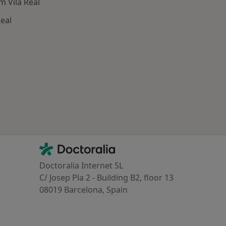
 Vila Real
eal
oenças relacionadas em Vila Real
Contacto
Doctoralia - Homepage
Doctoralia Internet SL
C/ Josep Pla 2 - Building B2, floor 13
08019 Barcelona, Spain