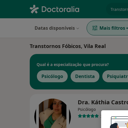
especiali
Datas disponíveis
Mais filtros
•
Transtornos Fóbicos, Vila Real
Qual é a especialização que procura?
Psicólogo
Dentista
Psiquiat
Dra. Káthia Cast
Psicólogo
33 opiniões