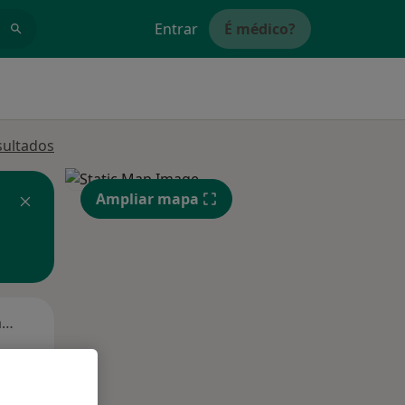
Entrar
É médico?
sultados
Ampliar mapa
Segunda-feira
Ter,
Qua
Qui,
11 Ago
12 Ago
13 Ago