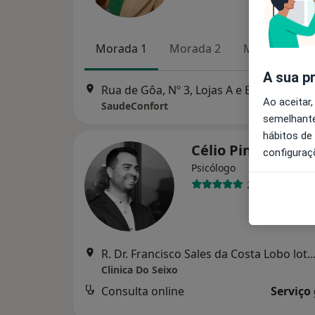
Morada 1
Morada 2
Morada 3
A sua p
Rua de Gôa, Nº 3, Lojas A e B, Vila Real
•
Ao aceitar,
SaudeConfort
semelhante
hábitos de
Célio Pinto
configuraç
Psicólogo
2 opiniões
R. Dr. Francisco Sales da Costa Lobo lote 5 Loja 7B,
Clinica Do Seixo
Consulta online
Serviço