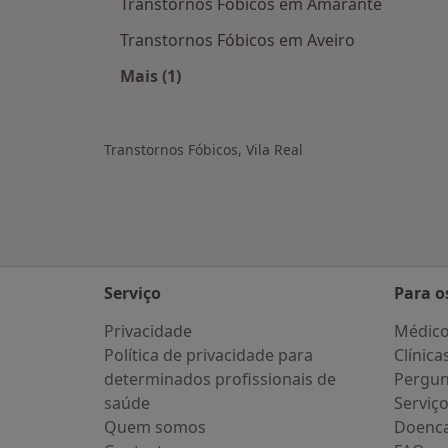
Transtornos Fóbicos em Amarante
Transtornos Fóbicos em Aveiro
Mais (1)
Mais na categoria: Cidades próximas 
Transtornos Fóbicos, Vila Real
Serviço
Para o
Privacidade
Médic
Política de privacidade para
Clínica
determinados profissionais de
Pergun
saúde
Serviç
Quem somos
Doenc