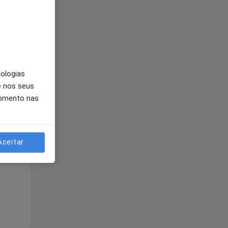
nologias
e nos seus
momento nas
Segunda-feira
Ter,
Qua
Qui,
11 Ago
12 Ago
13 Ago
Aceitar