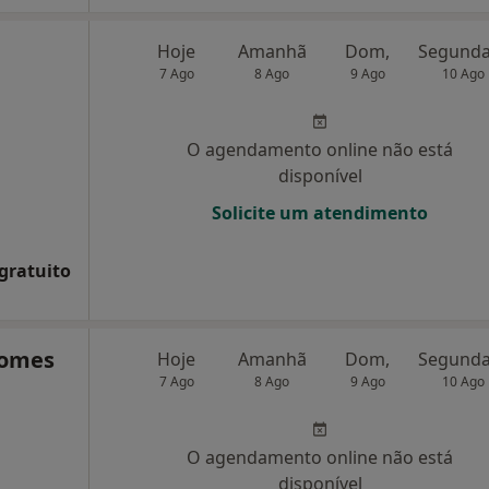
Hoje
Amanhã
Dom,
7 Ago
8 Ago
9 Ago
10 Ago
O agendamento online não está
disponível
Solicite um atendimento
 gratuito
Gomes
Hoje
Amanhã
Dom,
7 Ago
8 Ago
9 Ago
10 Ago
O agendamento online não está
disponível