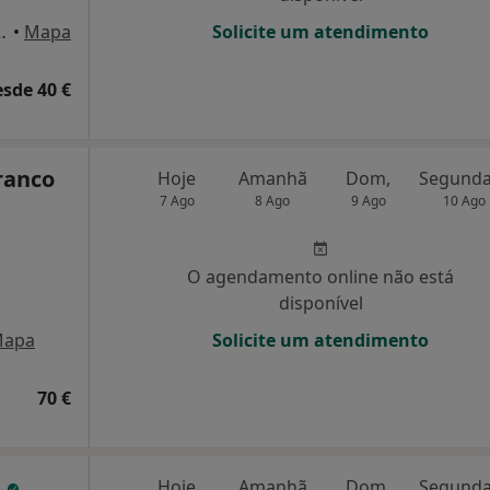
TE 4 R/C DTO, Vila Real
•
Mapa
Solicite um atendimento
esde 40 €
Branco
Hoje
Amanhã
Dom,
7 Ago
8 Ago
9 Ago
10 Ago
O agendamento online não está
disponível
apa
Solicite um atendimento
70 €
a
Hoje
Amanhã
Dom,