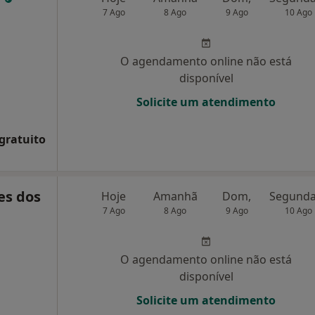
7 Ago
8 Ago
9 Ago
10 Ago
O agendamento online não está
disponível
Solicite um atendimento
 gratuito
es dos
Hoje
Amanhã
Dom,
7 Ago
8 Ago
9 Ago
10 Ago
O agendamento online não está
disponível
Solicite um atendimento