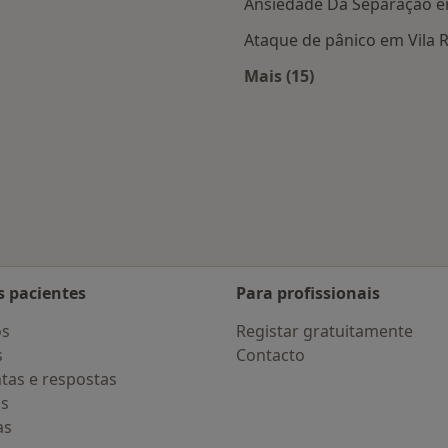
Ansiedade Da Separação em
Ataque de pânico em Vila R
Mais (15)
Vila Real
Mais na categoria: D
s pacientes
Para profissionais
os
Registar gratuitamente
s
Contacto
tas e respostas
os
as