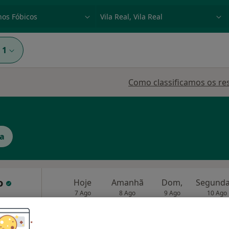
dade, doença ou nome
p. ex. Lisboa
1
Como classificamos os re
ra
ro
Hoje
Amanhã
Dom,
7 Ago
8 Ago
9 Ago
10 Ago
O agendamento online não está