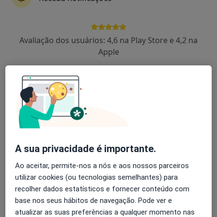
Dr. Eduardo Fernandes
Avaliação dos usuários: 4,6 na Play Store e 4,2 na
Psicólogo
Apple
183 opiniões
Consultório privado na Rua Dona Margarida Chaves n. 55, Vila Real
•
Mapa
consultório privado
Primeira consulta Psicologia
Preço não disponível
Esse especialista não oferece agendamento online para esse endereço.
Solicite um atendimento
A sua privacidade é importante.
Ao aceitar, permite-nos a nós e aos nossos parceiros
utilizar cookies (ou tecnologias semelhantes) para
recolher dados estatísticos e fornecer conteúdo com
base nos seus hábitos de navegação. Pode ver e
atualizar as suas preferências a qualquer momento nas