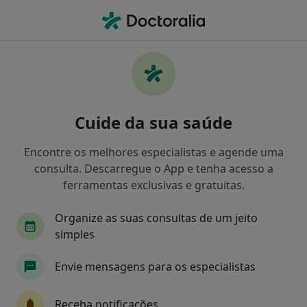
Men
Estresse • Vila Real, Vila Real
Filters
• 1
Mapa
Estresse, Vila Real
Cuide da sua saúde
Como classificamos os resultados
Encontre os melhores especialistas e agende uma
consulta. Descarregue o App e tenha acesso a
Qual é a especialização que procura?
ferramentas exclusivas e gratuitas.
Psicólogo
Organize as suas consultas de um jeito
simples
Envie mensagens para os especialistas
Receba notificações