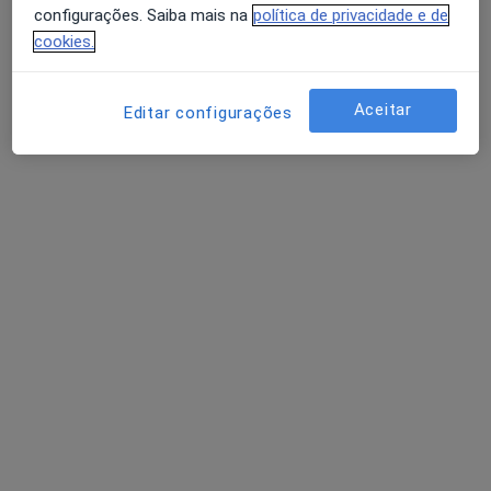
configurações. Saiba mais na
política de privacidade e de
cookies.
Célio Pinto
Psicólogo
Aceitar
Editar configurações
2 opiniões
R. Dr. Francisco Sales da Costa Lobo lote 5 Loja 7B, Vila Real
•
Mapa
Clinica Do Seixo
Consulta online
Serviço gratuito
Esse especialista não oferece agendamento online para esse endereço.
Solicite um atendimento