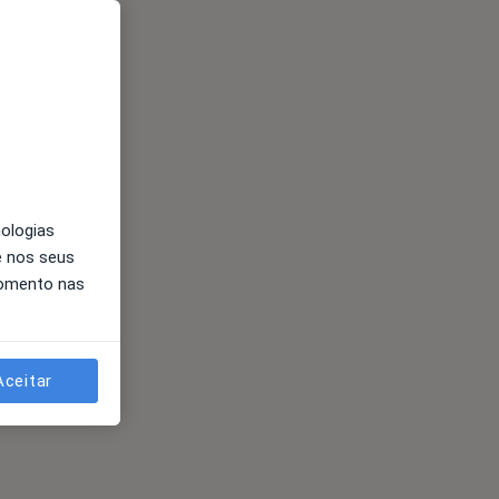
nologias
e nos seus
momento nas
Aceitar