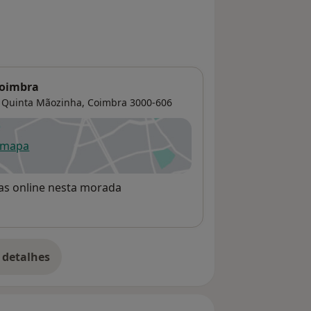
Coimbra
0 Quinta Mãozinha,
Coimbra
3000-606
 mapa
re num novo separador
rvas online nesta morada
 detalhes
bre o endereço