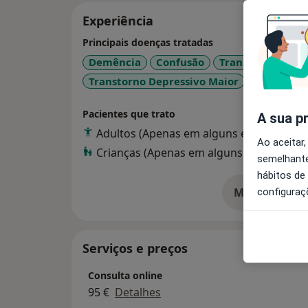
Experiência
Principais doenças tratadas
Demência
Confusão
Transtorno Da F
Transtorno Depressivo Maior
Transtorno
Pacientes que trato
A sua p
Adultos (Apenas em alguns endereços)
Ao aceitar,
Crianças (Apenas em alguns endereços)
semelhante
hábitos de
Mostrar mais
configuraç
so
Serviços e preços
Consulta online
95 €
Detalhes