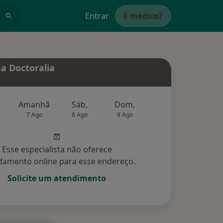
Entrar
É médico?
a Doctoralia
Amanhã
Sáb,
Dom,
Segunda-feira
Ter,
7 Ago
8 Ago
9 Ago
10 Ago
11 Ag
Esse especialista não oferece
amento online para esse endereço.
Solicite um atendimento