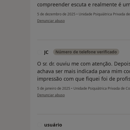
compreender escuta e realmente é um
5 de dezembro de 2025
•
Unidade Psiquiátrica Privada d
na opinião do utilizador Fábio
Denunciar abuso
JC
Número de telefone verificado
J
O sr. dr. ouviu me com atenção. Depoi
achava ser mais indicada para mim com
impressão com que fiquei foi de profi
5 de janeiro de 2025
•
Unidade Psiquiátrica Privada de C
na opinião do utilizador JC
Denunciar abuso
usuário
U