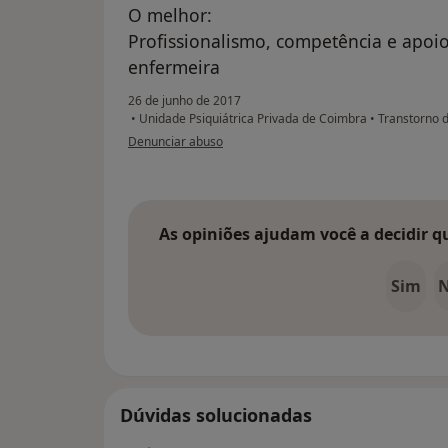
O melhor:
Profissionalismo, competência e apoi
enfermeira
26 de junho de 2017
•
Unidade Psiquiátrica Privada de Coimbra
•
Transtorno d
na opinião do utilizador usuário
Denunciar abuso
As opiniões ajudam você a decidir q
Sim
Dúvidas solucionadas