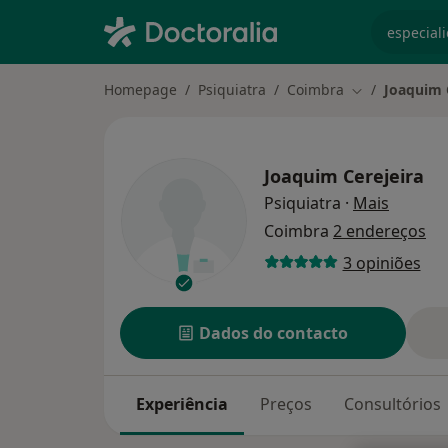
especiali
Homepage
Psiquiatra
Coimbra
Joaquim 
Mudar de cid
Joaquim Cerejeira
sobre a
Psiquiatra
·
Mais
Coimbra
2 endereços
3 opiniões
Dados do contacto
Experiência
Preços
Consultórios