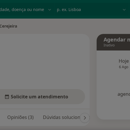
dade, doença ou nome
p. ex. Lisboa
Cerejeira
ade
Agendar n
Inativo
s especializações
Hoje
6 Ago
agend
Solicite um atendimento
Opiniões (3)
Dúvidas solucionadas (3)