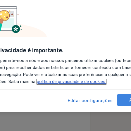
alta De Atenção Com Hiperatividade
a11y_sr_more_diseases
s Fóbicos
+6
rivacidade é importante.
 permite-nos a nós e aos nossos parceiros utilizar cookies (ou tec
s) para recolher dados estatísticos e fornecer conteúdo com bas
 navegação. Pode ver e atualizar as suas preferências a qualquer 
 detalhes
ões. Saiba mais na
política de privacidade e de cookies.
bre a experiência
Editar configurações