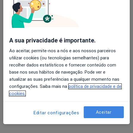
Dr. Horácio António Jesus Firmino
Avaliação dos usuários: 4,6 na Play Store e 4,2 na
Psiquiatra
Apple
A sua privacidade é importante.
Morada 1
Morada 2
Ao aceitar, permite-nos a nós e aos nossos parceiros
utilizar cookies (ou tecnologias semelhantes) para
Rua Camilo Pessanha, nº 1, Coimbra
•
Mapa
recolher dados estatísticos e fornecer conteúdo com
Clínica Particular de Coimbra
base nos seus hábitos de navegação. Pode ver e
Esse especialista não oferece agendamento online para esse endereço.
atualizar as suas preferências a qualquer momento nas
configurações. Saiba mais na
política de privacidade e de
Solicite um atendimento
cookies.
Aceitar
Editar configurações