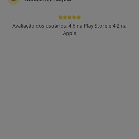
30 opiniões
Morada 1
Morada 2
Avaliação dos usuários: 4,6 na Play Store e 4,2 na
Apple
Rua de AveiroN.º 223 - 1 º andar, Coimbra
•
Mapa
Clínica de Psiquiatria, Saúde Mental E Comportamental
Esse especialista não oferece agendamento online para esse endereço.
Solicite um atendimento
Octávio Jesus Torres