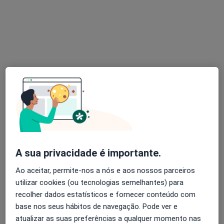
Psiquiatra
4 opiniões
Rua Simões de castro, 164 (2º Andar), Coimbra
•
Mapa
Consultório privado
Consulta domiciliar Psiquiatria
100 €
Esse especialista não oferece agendamento online para esse endereço.
Solicite um atendimento
A sua privacidade é importante.
Ao aceitar, permite-nos a nós e aos nossos parceiros
utilizar cookies (ou tecnologias semelhantes) para
recolher dados estatísticos e fornecer conteúdo com
base nos seus hábitos de navegação. Pode ver e
Dra. Ana Rosário Fonseca
atualizar as suas preferências a qualquer momento nas