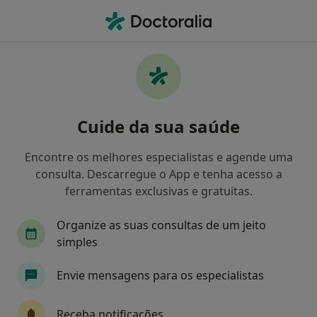
Men
Psiquiatra • Cantanhede, Coimbra
Filters
Mapa
Psiquiatras em Cantanhede
Cuide da sua saúde
Como classificamos os resultados
Encontre os melhores especialistas e agende uma
consulta. Descarregue o App e tenha acesso a
ferramentas exclusivas e gratuitas.
Organize as suas consultas de um jeito
simples
Envie mensagens para os especialistas
Dra. Anabela Tavares
Psiquiatra
Receba notificações