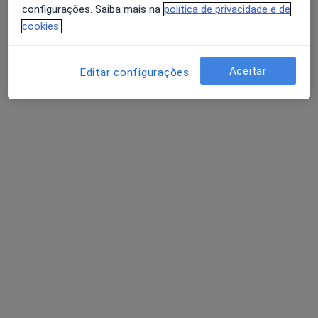
Psiquiatra
configurações. Saiba mais na
política de privacidade e de
14 opiniões
cookies.
Rua do Palácio da Justiça, Ed. Quinta São Mateus A, Cantanhede
•
Mapa
Centro Médico São Mateus, Lda.
Aceitar
Editar configurações
Esse especialista não oferece agendamento online para esse endereço.
Solicite um atendimento
Espaço CAlmaMente
·
Mais
Psiquiatra, Nutricionista, Psicólogo
29 opiniões