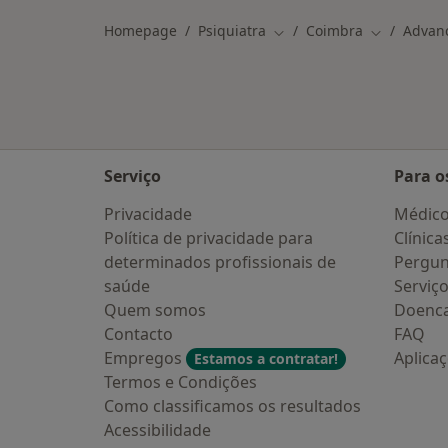
Homepage
Psiquiatra
Coimbra
Advan
Mudar de cidade
Mudar de c
Serviço
Para o
Privacidade
Médic
Política de privacidade para
Clínica
determinados profissionais de
Pergun
saúde
Serviç
Quem somos
Doenc
Contacto
FAQ
Empregos
Aplica
Estamos a contratar!
Termos e Condições
Como classificamos os resultados
Acessibilidade