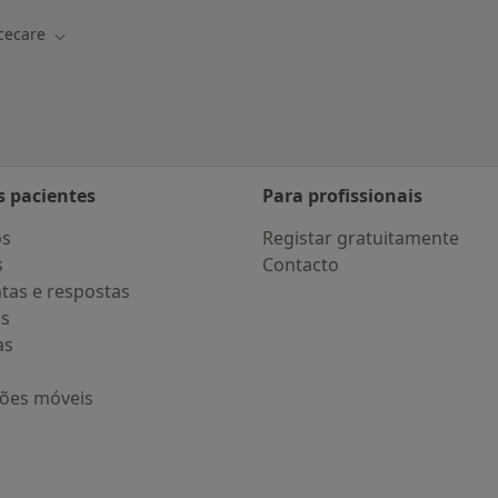
cecare
idade
Mudar de cidade
s pacientes
Para profissionais
os
Registar gratuitamente
s
Contacto
tas e respostas
os
as
ções móveis