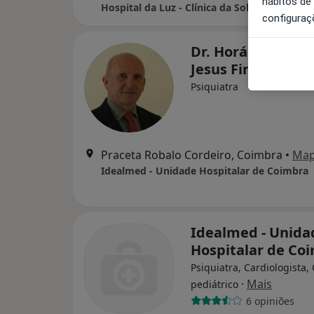
hábitos de
Hospital da Luz - Clínica da Solum
configuraç
Dr. Horácio Antón
Jesus Firmino
Psiquiatra
Praceta Robalo Cordeiro, Coimbra
•
Ma
Idealmed - Unidade Hospitalar de Coimbra
Idealmed - Unida
Hospitalar de Co
Psiquiatra, Cardiologista,
·
Mais
pediátrico
6 opiniões