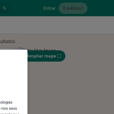
Entrar
É médico?
sultados
Qua
Qui,
Sex,
Ampliar mapa
12 Ago
13 Ago
14 Ago
nologias
e nos seus