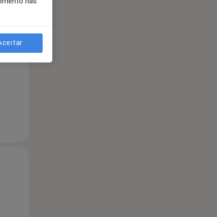
momento nas
Qua
Qui,
Sex,
Aceitar
12 Ago
13 Ago
14 Ago
Qua
Qui,
Sex,
12 Ago
13 Ago
14 Ago