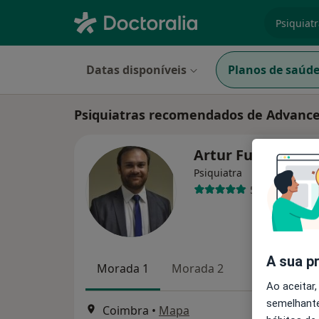
especiali
Datas disponíveis
Planos de saúd
Psiquiatras recomendados de Advanc
Artur Furet
Psiquiatra
5 opiniões
A sua p
Morada 1
Morada 2
Ao aceitar,
semelhante
Coimbra
•
Mapa