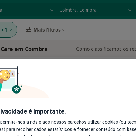
dade, doença ou nome
p. ex. Lisboa
e
•
1
Mais filtros
eCare em Coimbra
Como classificamos os re
Hoje
Amanhã
Segunda-feira
Ter,
8 Ago
9 Ago
10 Ago
11 Ago
O agendamento online não está
disponível
Solicite um atendimento
rivacidade é importante.
 permite-nos a nós e aos nossos parceiros utilizar cookies (ou tec
s) para recolher dados estatísticos e fornecer conteúdo com bas