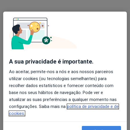
Dra. Ana Rosário Fonseca
Psiquiatra
14 opiniões
Rua do Palácio da Justiça, Ed. Quinta São Mateus A, Cantanhede
•
Mapa
A sua privacidade é importante.
Centro Médico São Mateus, Lda.
Ao aceitar, permite-nos a nós e aos nossos parceiros
Esse especialista não oferece agendamento online para esse endereço.
utilizar cookies (ou tecnologias semelhantes) para
Solicite um atendimento
recolher dados estatísticos e fornecer conteúdo com
base nos seus hábitos de navegação. Pode ver e
atualizar as suas preferências a qualquer momento nas
configurações. Saiba mais na
política de privacidade e de
cookies.