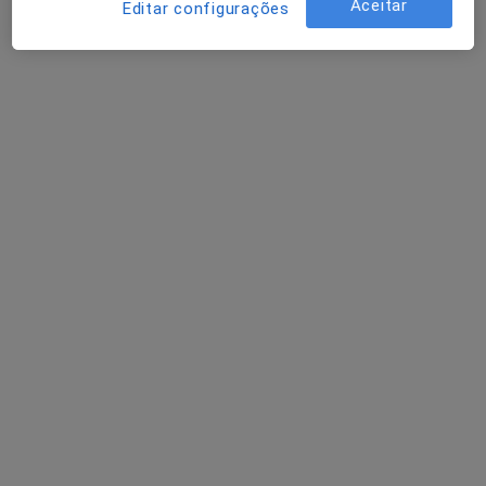
Aceitar
Editar configurações
Dr. Miguel Bajouco
Psiquiatra
Praceta Robalo Cordeiro, 1, Coimbra
•
Mapa
Hospital da Luz Coimbra
Esse especialista não oferece agendamento online para esse endereço.
Solicite um atendimento