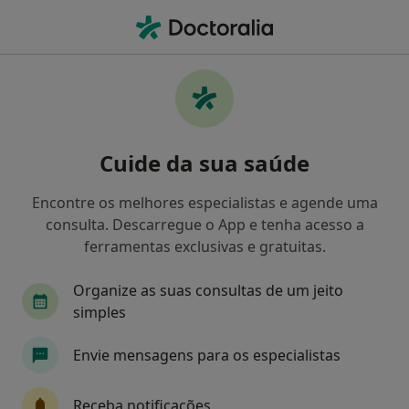
Men
Esquizofrenia • Coimbra, Coimbra
Filters
• 1
Mapa
Esquizofrenia, Coimbra
Cuide da sua saúde
Como classificamos os resultados
Encontre os melhores especialistas e agende uma
consulta. Descarregue o App e tenha acesso a
Qual é a especialização que procura?
ferramentas exclusivas e gratuitas.
Psiquiatra
Psicólogo
Dermatologista
Organize as suas consultas de um jeito
simples
Envie mensagens para os especialistas
Receba notificações