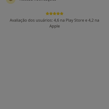
Dra. Anabela Tavares
Avaliação dos usuários: 4,6 na Play Store e 4,2 na
Psiquiatra
Apple
30 opiniões
Morada 1
Morada 2
Rua de AveiroN.º 223 - 1 º andar, Coimbra
•
Mapa
Clínica de Psiquiatria, Saúde Mental E Comportamental
Esse especialista não oferece agendamento online para esse endereço.
Solicite um atendimento