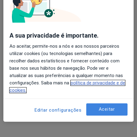
5 opiniões
Morada 1
Morada 2
Avaliação dos usuários: 4,6 na Play Store e 4,2 na
Apple
A sua privacidade é importante.
Coimbra
•
Mapa
Ao aceitar, permite-nos a nós e aos nossos parceiros
Hospital da Luz - Clínica da Solum
utilizar cookies (ou tecnologias semelhantes) para
Esse especialista não oferece agendamento online para esse endereço.
recolher dados estatísticos e fornecer conteúdo com
base nos seus hábitos de navegação. Pode ver e
Solicite um atendimento
atualizar as suas preferências a qualquer momento nas
configurações. Saiba mais na
política de privacidade e de
cookies.
Aceitar
Editar configurações