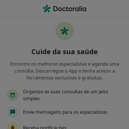
Men
Primeira Consulta Psiquiatria • Coimbra, Coimbra
Filters
• 1
Mapa
Primeira consulta Psiquiatria, Coimbra
Cuide da sua saúde
Como classificamos os resultados
Encontre os melhores especialistas e agende uma
consulta. Descarregue o App e tenha acesso a
Qual é a especialização que procura?
ferramentas exclusivas e gratuitas.
Psiquiatra
Psicólogo
Dermatologista
Organize as suas consultas de um jeito
simples
Envie mensagens para os especialistas
Receba notificações