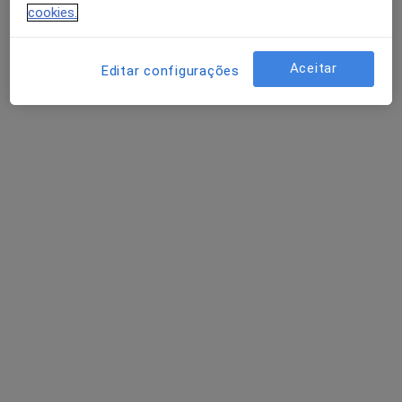
cookies.
Aceitar
Editar configurações
Dr. Miguel Bajouco
Psiquiatra
Praceta Robalo Cordeiro, 1, Coimbra
•
Mapa
Hospital da Luz Coimbra
Primeira consulta Psiquiatria
Preço não disponível
Esse especialista não oferece agendamento online para esse endereço.
Solicite um atendimento