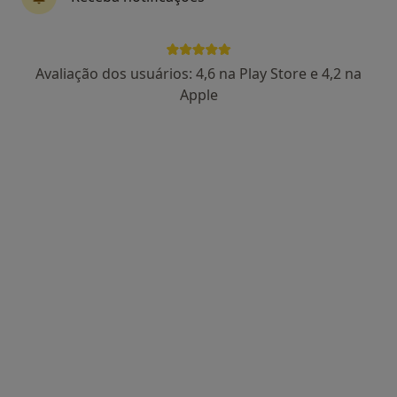
Dra. Anabela Tavares
Avaliação dos usuários: 4,6 na Play Store e 4,2 na
Psiquiatra
Apple
30 opiniões
Morada 1
Morada 2
Rua de AveiroN.º 223 - 1 º andar, Coimbra
•
Mapa
Clínica de Psiquiatria, Saúde Mental E Comportamental
Primeira consulta Psiquiatria
Preço não disponível
Esse especialista não oferece agendamento online para esse endereço.
Solicite um atendimento