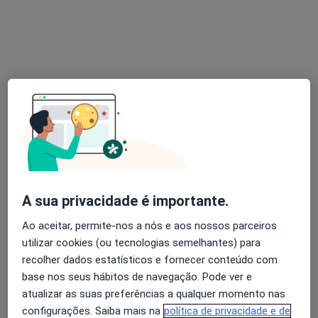
Octávio Jesus Torres
Psiquiatra
4 opiniões
Rua Simões de castro, 164 (2º Andar), Coimbra
•
Mapa
Consultório privado
Primeira consulta Psiquiatria
70 €
A sua privacidade é importante.
Esse especialista não oferece agendamento online para esse endereço.
Ao aceitar, permite-nos a nós e aos nossos parceiros
utilizar cookies (ou tecnologias semelhantes) para
Solicite um atendimento
recolher dados estatísticos e fornecer conteúdo com
base nos seus hábitos de navegação. Pode ver e
atualizar as suas preferências a qualquer momento nas
configurações. Saiba mais na
política de privacidade e de