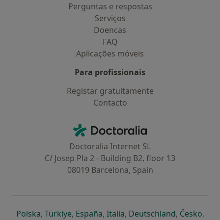
Perguntas e respostas
Serviços
Doencas
FAQ
Aplicações móveis
Para profissionais
Registar gratuitamente
Contacto
Contacto
Doctoralia - Homepage
Doctoralia Internet SL
C/ Josep Pla 2 - Building B2, floor 13
08019 Barcelona, Spain
abre num novo separador
abre num novo separador
abre num novo separador
abre num novo separado
abre num n
abre
Polska
,
Türkiye
,
España
,
Italia
,
Deutschland
,
Česko
,