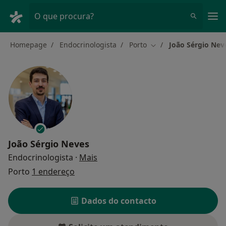
Men
O que procura?
Homepage
Endocrinologista
Porto
João Sérgio Nev
Mudar de cidade
João Sérgio Neves
sobre as especializações
Endocrinologista
·
Mais
Porto
1 endereço
Dados do contacto