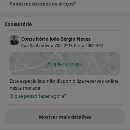
Como mostramos os preços?
Consultório
Consultório João Sérgio Neves
Rua Sá Bandeira 706, 2º-D,
Porto
4000-432
Ampliar o mapa
abre num novo separador
Disponibilidade
Este especialista não disponibiliza reservas online
nesta morada
O que posso fazer agora?
Mostrar mais detalhes
sobre o endereço