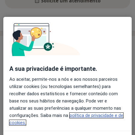
Solicite um atendimento
Experiência
Preços
Consultórios
Opiniões
Experiência
RESUMO CURRICULAR:
Endocrinologista no Centro Hospitalar Universitário
A sua privacidade é importante.
de São João.
Docente e Investigador na Faculdade de Medicina da
Ao aceitar, permite-nos a nós e aos nossos parceiros
Universidade do Porto nas áreas da Fisiologia,
utilizar cookies (ou tecnologias semelhantes) para
Fisiopatologia e Endocrinologia.
recolher dados estatísticos e fornecer conteúdo com
Vice-presidente do Conselho Pedagógico da Faculdade
base nos seus hábitos de navegação. Pode ver e
Sobre mim
de Medicina da Universidade do Porto.
mais
atualizar as suas preferências a qualquer momento nas
Estágio no Brigham & Women's Hospital / Harvard
configurações. Saiba mais na
política de privacidade e de
Principais doenças tratadas
Medical School, Estados Unidos da América (2019).
cookies.
Doenças da Tiroide
Diabetes Mellitus Tipo 2
Autor de mais de 300 trabalhos apresentados em
Diabetes Mellitus Tipo 1
Doenças Da Hipófise
congressos, e de mais de 90 artigos publicados em