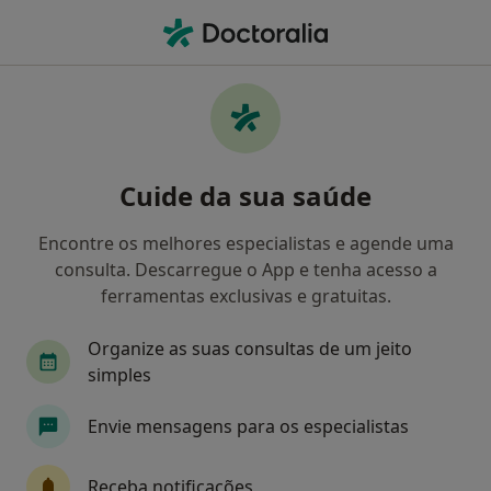
Men
Hipotireoidismo • Porto, Porto
Filters
• 1
Mapa
Hipotireoidismo, Porto
Cuide da sua saúde
Como classificamos os resultados
Encontre os melhores especialistas e agende uma
consulta. Descarregue o App e tenha acesso a
Qual é a especialização que procura?
ferramentas exclusivas e gratuitas.
Endocrinologista
Internista
Organize as suas consultas de um jeito
simples
Envie mensagens para os especialistas
Receba notificações