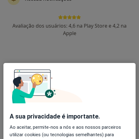
Dra. Rita Bettencourt Silva
Avaliação dos usuários: 4,6 na Play Store e 4,2 na
Endocrinologista
Apple
2 opiniões
Morada 1
Morada 2
Morada 3
Rua de Júlio Dinis nº 826, 5º e 6º andar, Porto
•
Mapa
Portoclínica
Primeira consulta Endocrinologia
100 €
Esse especialista não oferece agendamento online para esse endereço.
Solicite um atendimento
A sua privacidade é importante.
Ao aceitar, permite-nos a nós e aos nossos parceiros
utilizar cookies (ou tecnologias semelhantes) para