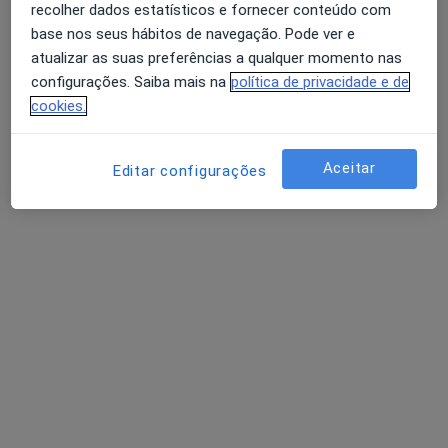
recolher dados estatísticos e fornecer conteúdo com
base nos seus hábitos de navegação. Pode ver e
atualizar as suas preferências a qualquer momento nas
configurações. Saiba mais na
política de privacidade e de
cookies.
Dr. Christiano Rodrigues da Cunha
Aceitar
Internista
Editar configurações
Rua Irene Vilar 51, Matosinhos
•
Mapa
Dr. Christiano Cunha - Geriatra
Consulta online
110 €
Esse especialista não oferece agendamento online para esse endereço.
Solicite um atendimento