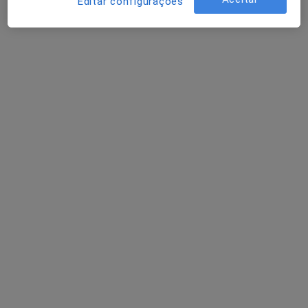
Editar configurações
João Sérgio Neves
Endocrinologista
Rua Sá Bandeira 706, 2º-D, Porto
•
Mapa
Consultório João Sérgio Neves
Consulta online
Serviço gratuito
Esse especialista não oferece agendamento online para esse endereço.
Solicite um atendimento