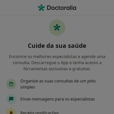
Men
Hirsutismo • Porto, Porto
Filters
• 1
Mapa
Hirsutismo, Porto
Cuide da sua saúde
Como classificamos os resultados
Encontre os melhores especialistas e agende uma
consulta. Descarregue o App e tenha acesso a
Qual é a especialização que procura?
ferramentas exclusivas e gratuitas.
Endocrinologista
Organize as suas consultas de um jeito
simples
Envie mensagens para os especialistas
Receba notificações