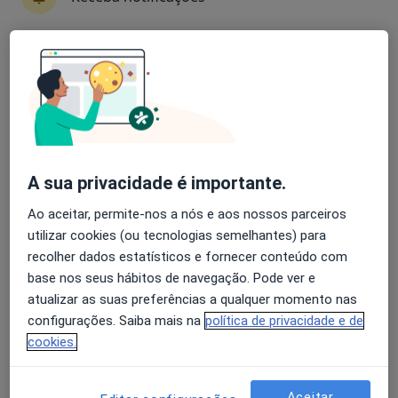
Dra. Rita Bettencourt Silva
Avaliação dos usuários: 4,6 na Play Store e 4,2 na
Endocrinologista
Apple
2 opiniões
Morada 1
Morada 2
Morada 3
A sua privacidade é importante.
Rua de Júlio Dinis nº 826, 5º e 6º andar, Porto
•
Mapa
Ao aceitar, permite-nos a nós e aos nossos parceiros
Portoclínica
utilizar cookies (ou tecnologias semelhantes) para
Primeira consulta Endocrinologia
100 €
recolher dados estatísticos e fornecer conteúdo com
base nos seus hábitos de navegação. Pode ver e
Esse especialista não oferece agendamento online para esse endereço.
atualizar as suas preferências a qualquer momento nas
configurações. Saiba mais na
política de privacidade e de
Solicite um atendimento
cookies.
Aceitar