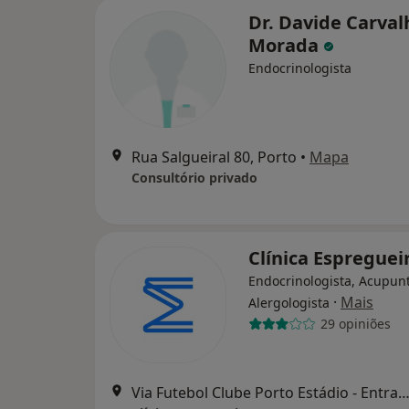
Dr. Davide Carval
Morada
Endocrinologista
Rua Salgueiral 80, Porto
•
Mapa
Consultório privado
Clínica Espreguei
Endocrinologista, Acupunt
·
Mais
Alergologista
29 opiniões
Via Futebol Clube Porto Estádio - Entrada Nascente, piso -3,