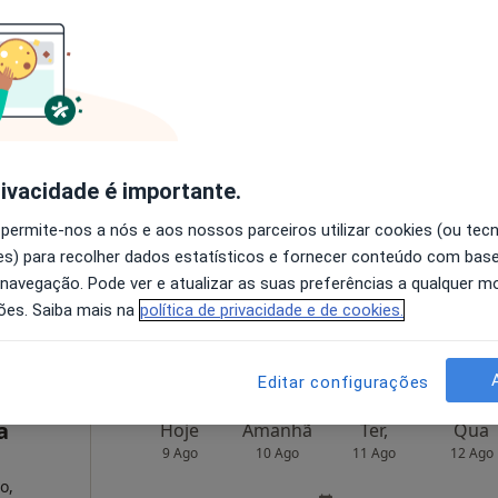
ourt
Hoje
Amanhã
Ter,
Qua
9 Ago
10 Ago
11 Ago
12 Ago
O agendamento online não está
disponível
rivacidade é importante.
Solicite um atendimento
 permite-nos a nós e aos nossos parceiros utilizar cookies (ou tec
s) para recolher dados estatísticos e fornecer conteúdo com bas
 navegação. Pode ver e atualizar as suas preferências a qualquer 
•
Mapa
ões. Saiba mais na
política de privacidade e de cookies.
100 €
Editar configurações
a
Hoje
Amanhã
Ter,
Qua
9 Ago
10 Ago
11 Ago
12 Ago
o,