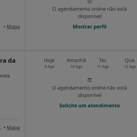
O agendamento online não está
disponível
osinhos
•
Mapa
Mostrar perfil
ira da
Hoje
Amanhã
Ter,
Qua
9 Ago
10 Ago
11 Ago
12 Ago
nista
O agendamento online não está
disponível
Solicite um atendimento
7 (5º Sala 506), Porto
•
Mapa