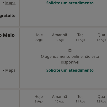
, 706, 4.º Esquerdo, Porto
•
Mapa
Solicite um atendimento
 gratuito
o Melo
Hoje
Amanhã
Ter,
Qua
9 Ago
10 Ago
11 Ago
12 Ago
O agendamento online não está
disponível
•
Mapa
Solicite um atendimento
o
Hoje
Amanhã
Ter,
Qua
9 Ago
10 Ago
11 Ago
12 Ago