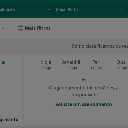
dade, doença ou nome
p. ex. Lisboa
e
Mais filtros
Como classificamos os re
s
Hoje
Amanhã
Ter,
Qua
9 Ago
10 Ago
11 Ago
12 Ago
O agendamento online não está
disponível
Solicite um atendimento
 gratuito