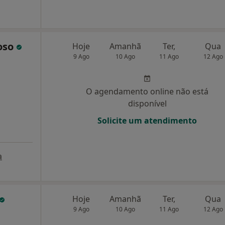
oso
Hoje
Amanhã
Ter,
Qua
9 Ago
10 Ago
11 Ago
12 Ago
O agendamento online não está
disponível
Solicite um atendimento
a
Hoje
Amanhã
Ter,
Qua
9 Ago
10 Ago
11 Ago
12 Ago