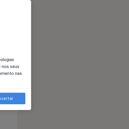
Qui,
Sex,
Sáb,
13 Ago
14 Ago
15 Ago
nologias
e nos seus
momento nas
Aceitar
Qui,
Sex,
Sáb,
13 Ago
14 Ago
15 Ago