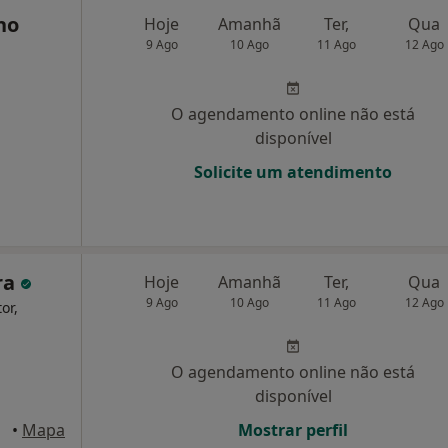
ho
Hoje
Amanhã
Ter,
Qua
9 Ago
10 Ago
11 Ago
12 Ago
O agendamento online não está
disponível
Solicite um atendimento
ra
Hoje
Amanhã
Ter,
Qua
9 Ago
10 Ago
11 Ago
12 Ago
or,
O agendamento online não está
disponível
 Porto
•
Mapa
Mostrar perfil