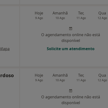
Hoje
Amanhã
Ter,
Qua
9 Ago
10 Ago
11 Ago
12 Ago
O agendamento online não está
disponível
Mapa
Solicite um atendimento
ardoso
Hoje
Amanhã
Ter,
Qua
9 Ago
10 Ago
11 Ago
12 Ago
O agendamento online não está
disponível