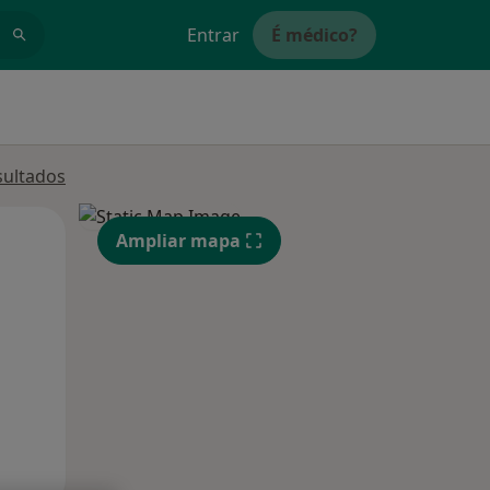
Entrar
É médico?
sultados
Qui,
Sex,
Sáb,
Ampliar mapa
13 Ago
14 Ago
15 Ago