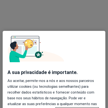
Morada 1
Morada 2
Morada 3
Rua de Júlio Dinis nº 826, 5º e 6º andar, Porto
•
Mapa
Portoclínica
Primeira consulta Endocrinologia
100 €
Esse especialista não oferece agendamento online para esse endereço.
Solicite um atendimento
A sua privacidade é importante.
Ao aceitar, permite-nos a nós e aos nossos parceiros
utilizar cookies (ou tecnologias semelhantes) para
recolher dados estatísticos e fornecer conteúdo com
base nos seus hábitos de navegação. Pode ver e
atualizar as suas preferências a qualquer momento nas
Com Alma - Clínica Social