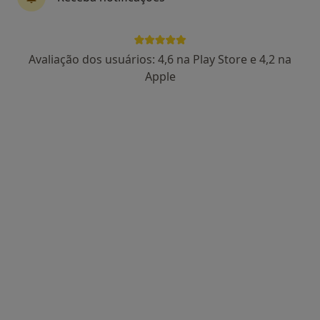
Rua Sá Bandeira 706, 2º-D, Porto
•
Mapa
Consultório João Sérgio Neves
Consulta online
Serviço gratuito
Avaliação dos usuários: 4,6 na Play Store e 4,2 na
Esse especialista não oferece agendamento online para esse endereço.
Apple
Solicite um atendimento
Dra. Rita Bettencourt Silva
Endocrinologista
2 opiniões