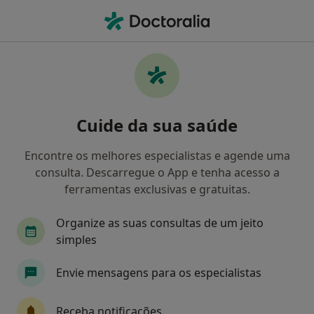
Men
Endocrinologista • Matosinhos, Porto
Filters
Mapa
Endocrinologistas em Matosinhos
Cuide da sua saúde
Como classificamos os resultados
Encontre os melhores especialistas e agende uma
consulta. Descarregue o App e tenha acesso a
ferramentas exclusivas e gratuitas.
Organize as suas consultas de um jeito
simples
Envie mensagens para os especialistas
João Sérgio Neves
Endocrinologista
Receba notificações