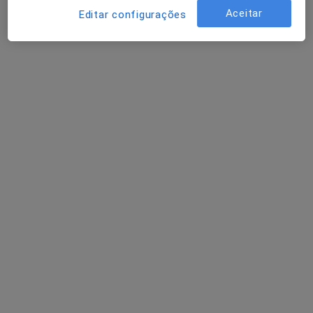
Aceitar
Editar configurações
Endocrinologista
Porto
Ana Paula Marques
Endocrinologista
Porto
Ana Paula Meneses Costa
Marques
Endocrinologista
Porto
Perguntas sobre Doença de hashimoto
Os nossos peritos responderam a 1 perguntas