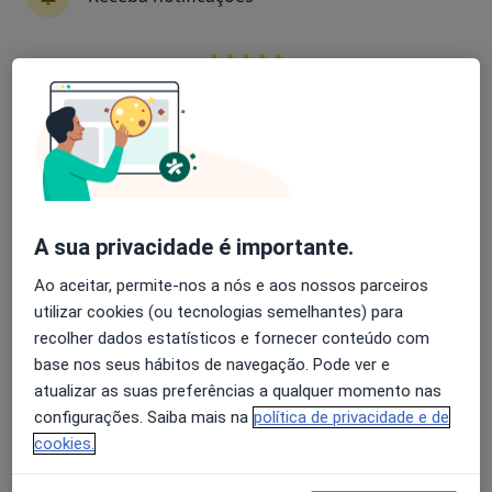
Luis Barreiros
Avaliação dos usuários: 4,6 na Play Store e 4,2 na
Endocrinologista
Apple
Lisboa
Pedro Gouveia
Endocrinologista
A sua privacidade é importante.
Funchal
Ao aceitar, permite-nos a nós e aos nossos parceiros
utilizar cookies (ou tecnologias semelhantes) para
Rita Bettencourt Silva
recolher dados estatísticos e fornecer conteúdo com
base nos seus hábitos de navegação. Pode ver e
Endocrinologista
atualizar as suas preferências a qualquer momento nas
Porto
configurações. Saiba mais na
política de privacidade e de
cookies.
A Baldaque Faria