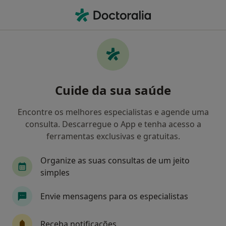
Men
O que procura?
Homepage
Doenças
Doença De Hashimoto
Doença de hashimoto -
Cuide da sua saúde
Informação, especialistas,
perguntas frequentes
Encontre os melhores especialistas e agende uma
consulta. Descarregue o App e tenha acesso a
ferramentas exclusivas e gratuitas.
Organize as suas consultas de um jeito
Informação
Perguntas & Respostas
simples
Envie mensagens para os especialistas
Especialistas - doença de hashimoto
Receba notificações