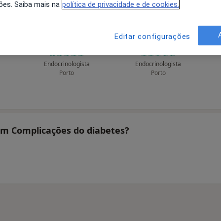
ões. Saiba mais na
política de privacidade e de cookies.
Editar configurações
rt
A Baldaque Faria
Ana Paula Marques
A
Endocrinologista
Endocrinologista
Porto
Porto
tam Complicações do diabetes?