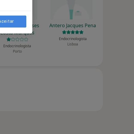
Aceitar
na Paula Meneses
Antero Jacques Pena
Costa Marques
Endocrinologista
Lisboa
Endocrinologista
Porto