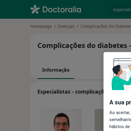
especiali
Homepage
Doenças
Complicações Do Diabete
Complicações do diabetes -
Informação
Especialistas - complicações do dia
A sua p
Ao aceitar,
semelhante
hábitos de