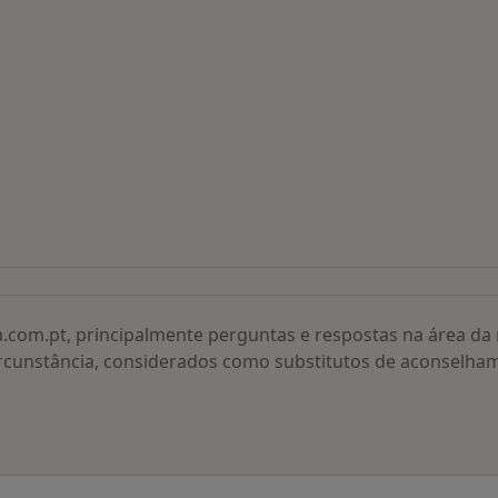
 procurados
a.com.pt, principalmente perguntas e respostas na área d
rcunstância, considerados como substitutos de aconselha