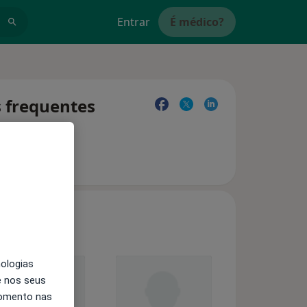
Entrar
É médico?
s frequentes
nologias
e nos seus
momento nas