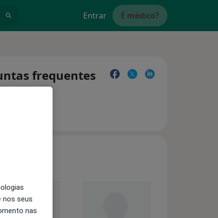
Entrar
É médico?
untas frequentes
nologias
e nos seus
momento nas