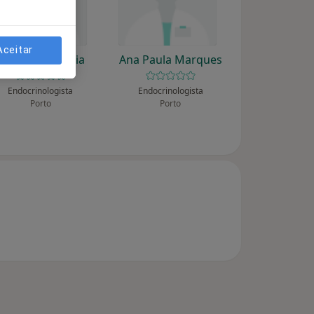
Aceitar
A Baldaque Faria
Ana Paula Marques
Endocrinologista
Endocrinologista
Porto
Porto