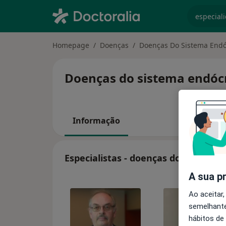
especiali
Homepage
Doenças
Doenças Do Sistema Endó
Doenças do sistema endócr
Informação
Especialistas - doenças do sistema 
A sua p
Ao aceitar,
semelhante
hábitos de