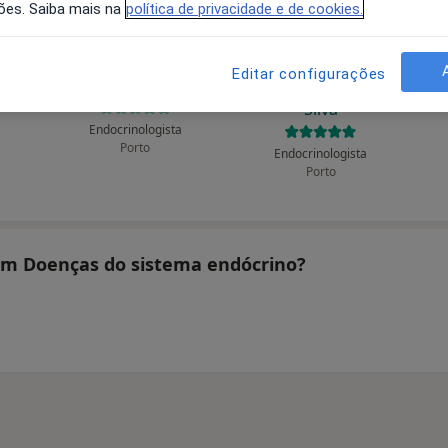
ões. Saiba mais na
política de privacidade e de cookies.
Editar configurações
João Sérgio Neves
Rita Bettencourt
Silva
Endocrinologista
Porto
Endocrinologista
Porto
tam Doenças do sistema endócrino?