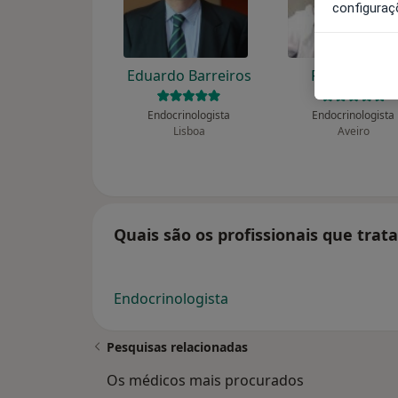
configuraç
Eduardo Barreiros
Rosa Dantas
Endocrinologista
Endocrinologista
Lisboa
Aveiro
Quais são os profissionais que tra
Endocrinologista
Pesquisas relacionadas
Os médicos mais procurados