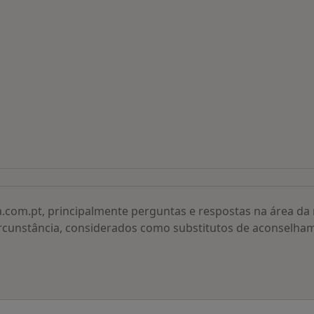
 procurados
a.com.pt, principalmente perguntas e respostas na área d
rcunstância, considerados como substitutos de aconselha