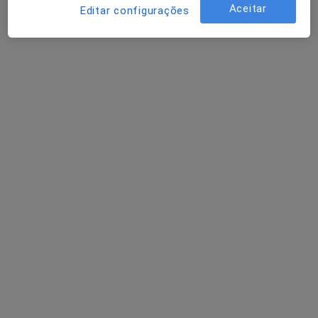
Aceitar
Editar configurações
Endocrinologista
Funchal
A Baldaque Faria
Endocrinologista
Porto
Adriano J Moreira Neto
Reumatologista
Lisboa
Perguntas sobre Osteoporose
Os nossos peritos responderam a 1 perguntas