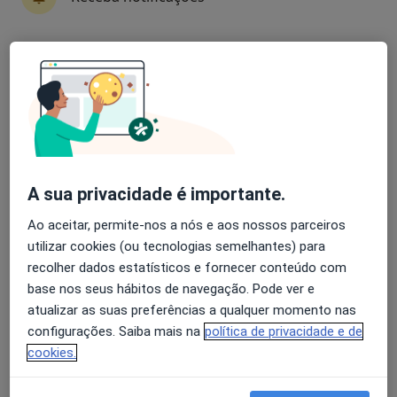
José Bravo Pimentão
Avaliação dos usuários: 4,6 na Play Store e 4,2 na
Reumatologista
Apple
Lisboa
Luis Barreiros
A sua privacidade é importante.
Endocrinologista
Lisboa
Ao aceitar, permite-nos a nós e aos nossos parceiros
utilizar cookies (ou tecnologias semelhantes) para
Joana Lima Ferreira
recolher dados estatísticos e fornecer conteúdo com
base nos seus hábitos de navegação. Pode ver e
Endocrinologista
atualizar as suas preferências a qualquer momento nas
Oliveira de Azeméis
configurações. Saiba mais na
política de privacidade e de
cookies.
Pedro Gouveia