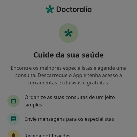
Men
O que procura?
Homepage
Doenças
Osteoporose
Osteoporose - Informação,
Cuide da sua saúde
especialistas, perguntas
frequentes
Encontre os melhores especialistas e agende uma
consulta. Descarregue o App e tenha acesso a
ferramentas exclusivas e gratuitas.
Organize as suas consultas de um jeito
Informação
Perguntas & Respostas
simples
Envie mensagens para os especialistas
Especialistas - osteoporose
Receba notificações