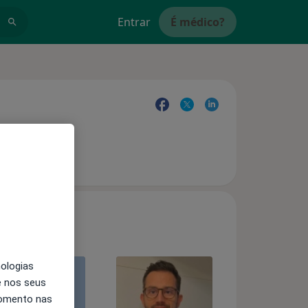
Entrar
É médico?
nologias
e nos seus
momento nas