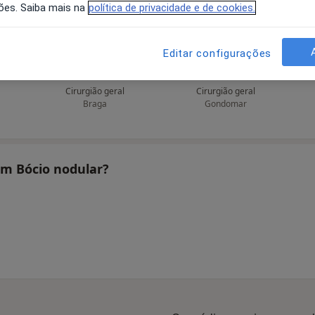
ões. Saiba mais na
política de privacidade e de cookies.
Editar configurações
ra
José Pedro Pinto
Sofia Sousa
Cirurgião geral
Cirurgião geral
Braga
Gondomar
am Bócio nodular?