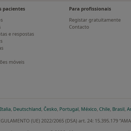
s pacientes
Para profissionais
os
Registar gratuitamente
s
Contacto
tas e respostas
os
as
ções móveis
eparador
 novo separador
bre num novo separador
abre num novo separador
abre num novo separador
abre num novo separador
abre num novo separa
abre num novo
abre num
ab
Italia
,
Deutschland
,
Česko
,
Portugal
,
México
,
Chile
,
Brasil
,
A
GULAMENTO (UE) 2022/2065 (DSA) art. 24: 15.395.179 “AM