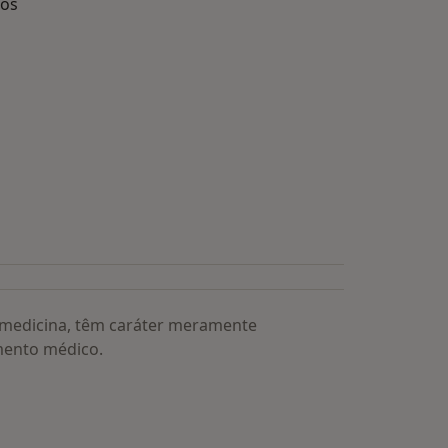
dos
s médicos mais procurados
a medicina, têm caráter meramente
mento médico.