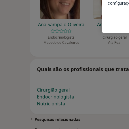
configuraç
Ana Sampaio Oliveira
António Olivei
Endocrinologista
Cirurgião geral
Macedo de Cavaleiros
Vila Real
Quais são os profissionais que trat
Cirurgião geral
Endocrinologista
Nutricionista
Pesquisas relacionadas