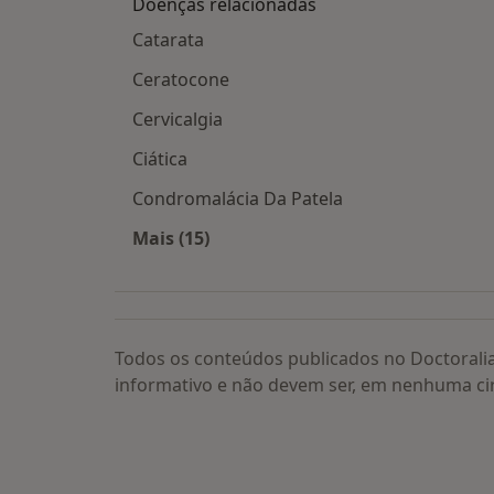
Doenças relacionadas
Catarata
Ceratocone
Cervicalgia
Ciática
Condromalácia Da Patela
Mais (15)
Mais na categoria: Doenças relacion
Todos os conteúdos publicados no Doctorali
informativo e não devem ser, em nenhuma ci