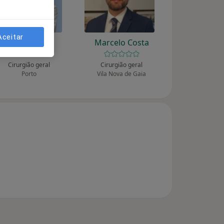
Aceitar
Luis Couceiro
Marcelo Costa
Cirurgião geral
Cirurgião geral
Porto
Vila Nova de Gaia