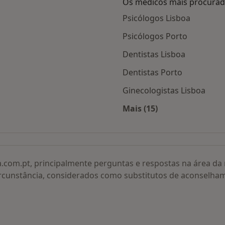
Os médicos mais procura
Psicólogos Lisboa
Psicólogos Porto
Dentistas Lisboa
Dentistas Porto
Ginecologistas Lisboa
Mais (15)
adas
Mais na categoria: O
a.com.pt, principalmente perguntas e respostas na área d
rcunstância, considerados como substitutos de aconselha