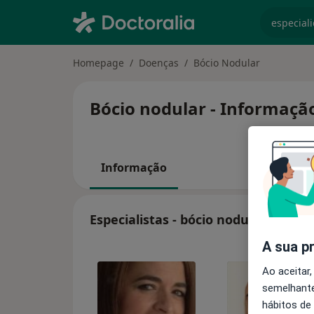
especiali
Homepage
Doenças
Bócio Nodular
Bócio nodular - Informação
Informação
Especialistas - bócio nodular
A sua p
Ao aceitar,
semelhante
hábitos de