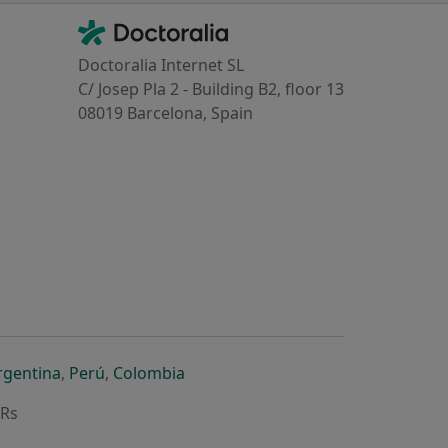
Contacto
Doctoralia - Homepage
Doctoralia Internet SL
C/ Josep Pla 2 - Building B2, floor 13
08019 Barcelona, Spain
dor
 separador
 novo separador
re num novo separador
abre num novo separador
abre num novo separador
abre num novo separador
rgentina
,
Perú
,
Colombia
ARs