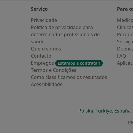
Serviço
Para o
Privacidade
Médic
Política de privacidade para
Clínica
determinados profissionais de
Pergun
saúde
Serviç
Quem somos
Doenc
Contacto
FAQ
Empregos
Aplica
Estamos a contratar!
Termos e Condições
Como classificamos os resultados
Acessibilidade
abre num novo s
abre num
a
Polska
,
Türkiye
,
España
,
RE