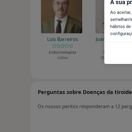
A sua p
Ao aceitar,
semelhante
hábitos de
configuraç
Luis Barreiros
Joana Lima Ferre
Endocrinologista
Endocrinologista
Lisboa
Oliveira de Azeméi
Perguntas sobre Doenças da tiroide
Os nossos peritos responderam a 12 perg