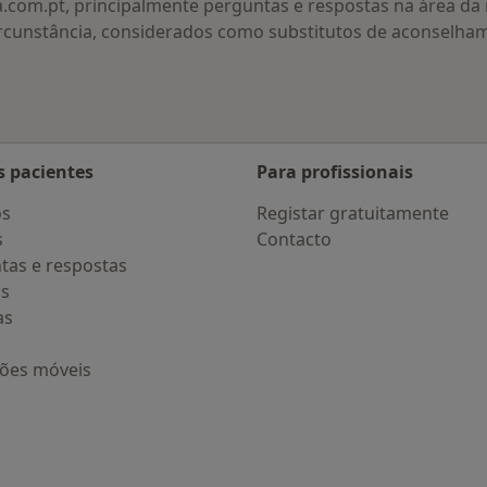
a.com.pt, principalmente perguntas e respostas na área d
rcunstância, considerados como substitutos de aconselha
s pacientes
Para profissionais
os
Registar gratuitamente
s
Contacto
tas e respostas
os
as
ções móveis