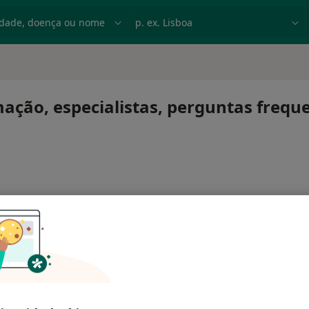
dade, doença ou nome
p. ex. Lisboa
mação, especialistas, perguntas frequ