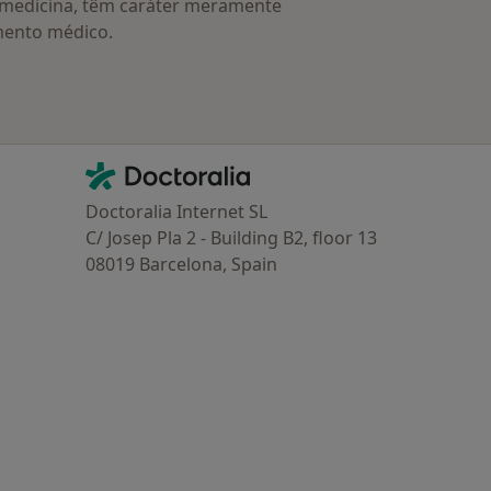
a medicina, têm caráter meramente
mento médico.
Contacto
Doctoralia - Homepage
Doctoralia Internet SL
C/ Josep Pla 2 - Building B2, floor 13
08019 Barcelona, Spain