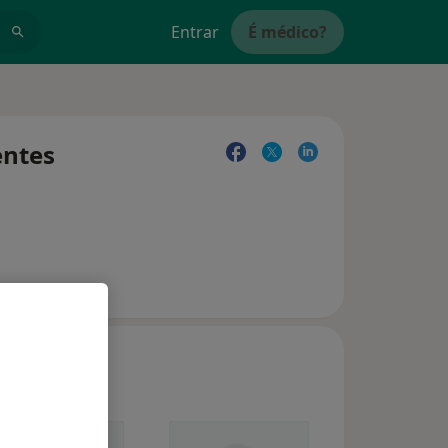
Entrar
É médico?
entes