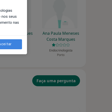
nologias
e nos seus
momento nas
na Paula Marques
Ana Paula Meneses
Costa Marques
Aceitar
Endocrinologista
Porto
Endocrinologista
Porto
Faça uma pergunta