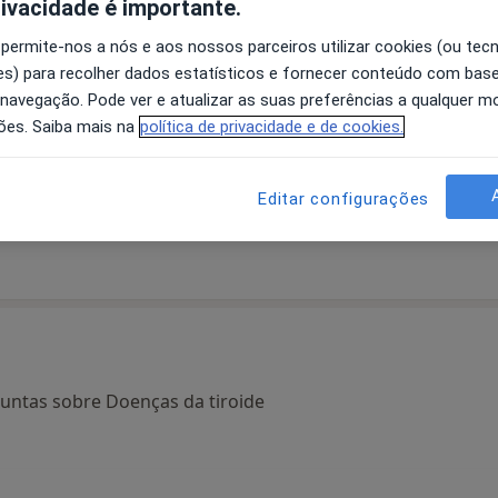
rivacidade é importante.
 permite-nos a nós e aos nossos parceiros utilizar cookies (ou tec
s) para recolher dados estatísticos e fornecer conteúdo com bas
 navegação. Pode ver e atualizar as suas preferências a qualquer 
ões. Saiba mais na
política de privacidade e de cookies.
ira
Pedro Gouveia
A Baldaque Faria
A
Endocrinologista
Endocrinologista
Editar configurações
s
Funchal
Porto
untas sobre Doenças da tiroide