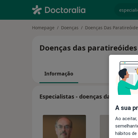
especiali
Homepage
Doenças
Doenças Das Paratireóide
Doenças das paratireóides 
Informação
Especialistas - doenças das paratire
A sua p
Ao aceitar,
semelhante
hábitos de