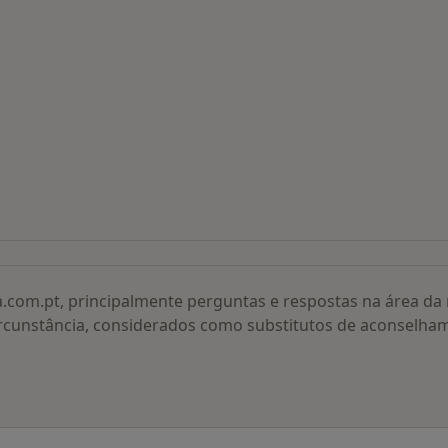
 procurados
a.com.pt, principalmente perguntas e respostas na área d
rcunstância, considerados como substitutos de aconselha