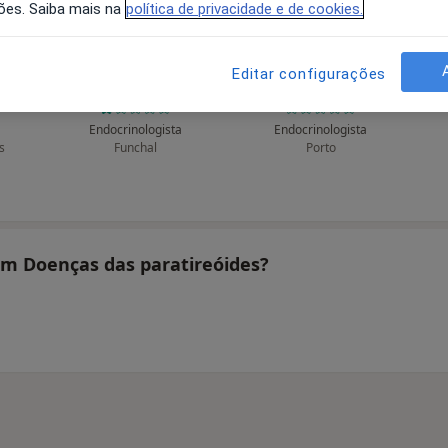
ões. Saiba mais na
política de privacidade e de cookies.
Editar configurações
ira
Pedro Gouveia
A Baldaque Faria
A
Endocrinologista
Endocrinologista
s
Funchal
Porto
tam Doenças das paratireóides?