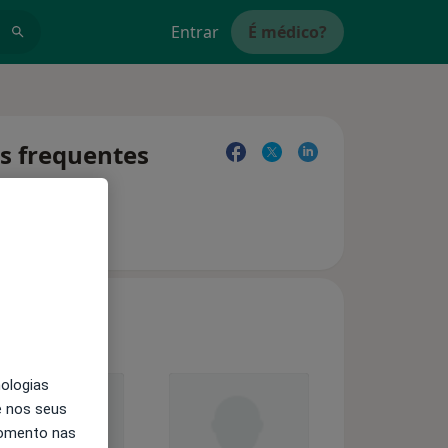
Entrar
É médico?
as frequentes
nologias
e nos seus
momento nas