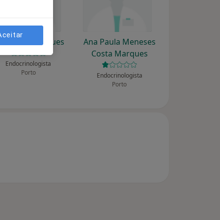
Aceitar
na Paula Marques
Ana Paula Meneses
Costa Marques
Endocrinologista
Porto
Endocrinologista
Porto