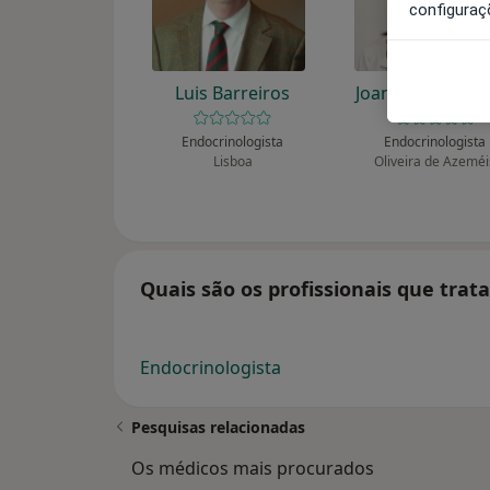
configuraç
Luis Barreiros
Joana Lima Ferre
Endocrinologista
Endocrinologista
Lisboa
Oliveira de Azeméi
Quais são os profissionais que tra
Endocrinologista
Pesquisas relacionadas
Os médicos mais procurados