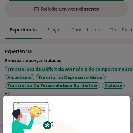
Solicite um atendimento
Experiência
Preços
Consultórios
Opiniões (
Experiência
Principais doenças tratadas
Transtornos de Déficit da Atenção e do comportamento
Alcoolismo
Transtorno Depressivo Maior
Transtorno Da Personalidade Borderline
Dislexia
a11y_sr_more_diseases
+7
Mostrar mais detalhes
sobre a experiência