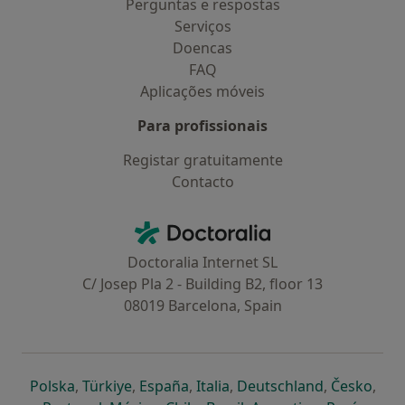
Perguntas e respostas
Serviços
Doencas
FAQ
Aplicações móveis
Para profissionais
Registar gratuitamente
Contacto
Contacto
Doctoralia - Homepage
Doctoralia Internet SL
C/ Josep Pla 2 - Building B2, floor 13
08019 Barcelona, Spain
abre num novo separador
abre num novo separador
abre num novo separador
abre num novo separado
abre num n
abre
Polska
,
Türkiye
,
España
,
Italia
,
Deutschland
,
Česko
,