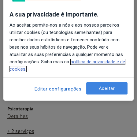
Serviços e preços
Primeira consulta Psicologia
A sua privacidade é importante.
Detalhes
Ao aceitar, permite-nos a nós e aos nossos parceiros
utilizar cookies (ou tecnologias semelhantes) para
Avaliação Psicológica
recolher dados estatísticos e fornecer conteúdo com
Detalhes
base nos seus hábitos de navegação. Pode ver e
atualizar as suas preferências a qualquer momento nas
Coaching Psicológico
configurações. Saiba mais na
política de privacidade e de
Detalhes
cookies.
Consulta domiciliar Psicologia
Aceitar
Editar configurações
Detalhes
Psicoterapia
Detalhes
+ 2 serviços