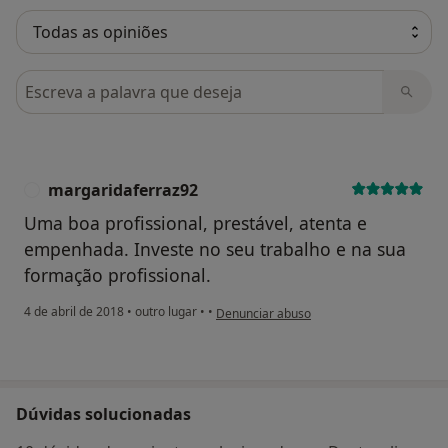
Pesquisar em opiniões
margaridaferraz92
M
Uma boa profissional, prestável, atenta e
empenhada. Investe no seu trabalho e na sua
formação profissional.
na opinião do utilizador margaridaferraz
4 de abril de 2018
•
outro lugar
•
•
Denunciar abuso
Dúvidas solucionadas