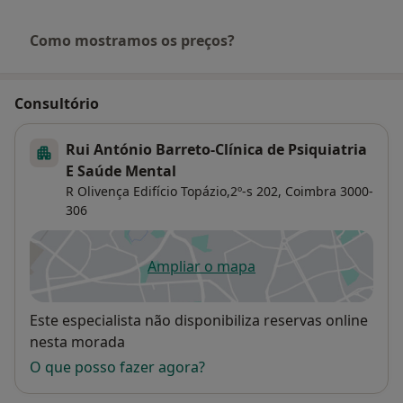
Como mostramos os preços?
Consultório
Rui António Barreto-Clínica de Psiquiatria
E Saúde Mental
R Olivença Edifício Topázio,2º-s 202,
Coimbra
3000-
306
Ampliar o mapa
abre num novo separador
Disponibilidade
Este especialista não disponibiliza reservas online
nesta morada
O que posso fazer agora?