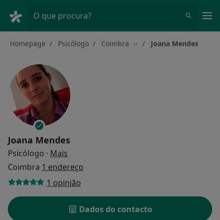
Men
O que procura?
Homepage
Psicólogo
Coimbra
Joana Mendes
Mudar de cidade
Joana Mendes
sobre as especializações
Psicólogo
·
Mais
Coimbra
1 endereço
1 opinião
Dados do contacto