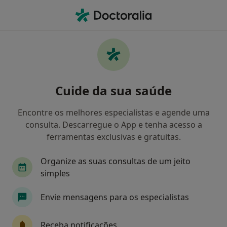
Men
Automutilação • Coimbra, Coimbra
Filters
• 1
Mapa
Automutilação, Coimbra
Cuide da sua saúde
Como classificamos os resultados
Encontre os melhores especialistas e agende uma
consulta. Descarregue o App e tenha acesso a
Qual é a especialização que procura?
ferramentas exclusivas e gratuitas.
Psicólogo
Psiquiatra
Terapeuta alternati
Organize as suas consultas de um jeito
simples
Envie mensagens para os especialistas
Receba notificações