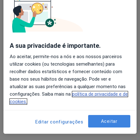
Dr. Bernardo Ferreira
Psicólogo
7 opiniões
A sua privacidade é importante.
Rua General Humberto Delgado 113, Coimbra
•
Mapa
Consulta Online
Ao aceitar, permite-nos a nós e aos nossos parceiros
Primeira consulta Psicologia
40 €
utilizar cookies (ou tecnologias semelhantes) para
recolher dados estatísticos e fornecer conteúdo com
Esse especialista não oferece agendamento online para esse endereço.
base nos seus hábitos de navegação. Pode ver e
atualizar as suas preferências a qualquer momento nas
Solicite um atendimento
configurações. Saiba mais na
política de privacidade e de
cookies.
Aceitar
Editar configurações