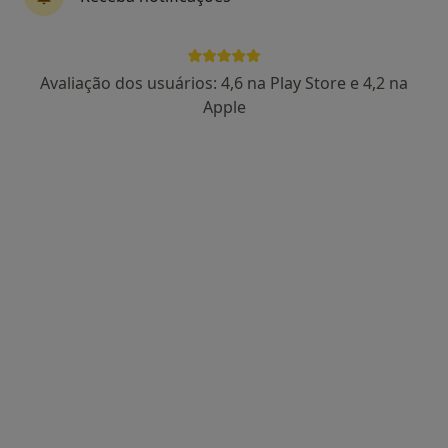
Dra. Diana Silva
Avaliação dos usuários: 4,6 na Play Store e 4,2 na
Psicólogo
Apple
102 opiniões
Consulta Online, Coimbra
•
Mapa
Dra. Diana Silva (Coimbra) Consulta Online
Consulta online
desde 55 €
Esse especialista não oferece agendamento online para esse endereço.
Solicite um atendimento