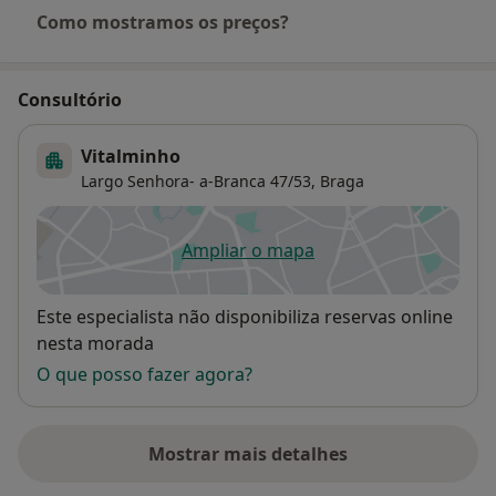
Como mostramos os preços?
Consultório
Vitalminho
Largo Senhora- a-Branca 47/53,
Braga
Ampliar o mapa
abre num novo separador
Disponibilidade
Este especialista não disponibiliza reservas online
nesta morada
O que posso fazer agora?
Mostrar mais detalhes
sobre o endereço