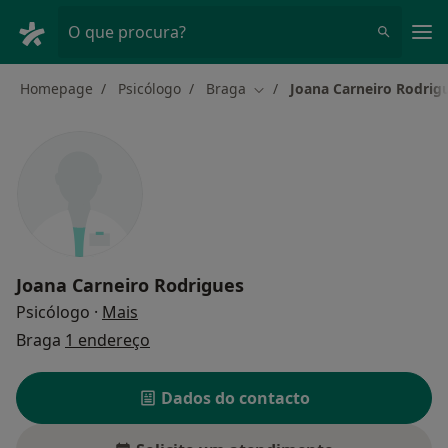
Men
O que procura?
Homepage
Psicólogo
Braga
Joana Carneiro Rodrig
Mudar de cidade
Joana Carneiro Rodrigues
sobre as especializações
Psicólogo
·
Mais
Braga
1 endereço
Dados do contacto