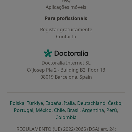
FAQ
Aplicações móveis
Para profissionais
Registar gratuitamente
Contacto
Contacto
Doctoralia - Homepage
Doctoralia Internet SL
C/ Josep Pla 2 - Building B2, floor 13
08019 Barcelona, Spain
abre num novo separador
abre num novo separador
abre num novo separador
abre num novo separado
abre num n
abre
Polska
,
Türkiye
,
España
,
Italia
,
Deutschland
,
Česko
,
abre num novo separador
abre num novo separador
abre num novo separador
abre num novo separa
abre num no
abre n
Portugal
,
México
,
Chile
,
Brasil
,
Argentina
,
Perú
,
abre num novo separad
Colombia
REGULAMENTO (UE) 2022/2065 (DSA) art. 24: