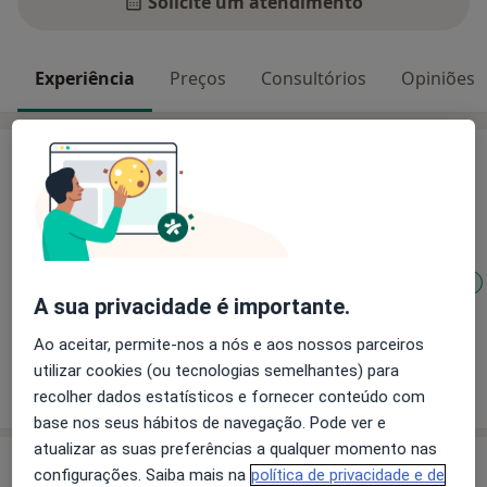
Solicite um atendimento
Experiência
Preços
Consultórios
Opiniões
Experiência
Principais doenças tratadas
Transtornos da Alimentação
Agorafobia
Transtorno Depressivo Maior
Dificuldade de adaptação à doença e/ou incapacidade
A sua privacidade é importante.
a11y_sr_more_diseases
Transtornos Da Ansiedade
+7
Ao aceitar, permite-nos a nós e aos nossos parceiros
utilizar cookies (ou tecnologias semelhantes) para
Mostrar mais detalhes
sobre a experiência
recolher dados estatísticos e fornecer conteúdo com
base nos seus hábitos de navegação. Pode ver e
atualizar as suas preferências a qualquer momento nas
Serviços e preços
configurações. Saiba mais na
política de privacidade e de