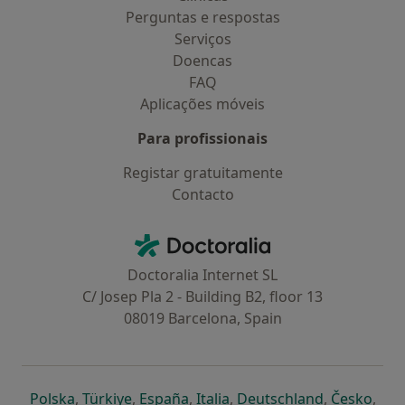
Perguntas e respostas
Serviços
Doencas
FAQ
Aplicações móveis
Para profissionais
Registar gratuitamente
Contacto
Contacto
Doctoralia - Homepage
Doctoralia Internet SL
C/ Josep Pla 2 - Building B2, floor 13
08019 Barcelona, Spain
abre num novo separador
abre num novo separador
abre num novo separador
abre num novo separado
abre num n
abre
Polska
,
Türkiye
,
España
,
Italia
,
Deutschland
,
Česko
,