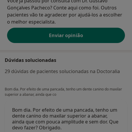
Você já passou por consulta com Dr. Gustavo
Congresso EOS2009 em Helsínquia
Gonçalves Pacheco? Conte aqui como foi. Outros
Autores: Ágata Carvalho, Daniela Soares, Filipe
pacientes vão te agradecer por ajudá-los a escolher
Fernandes, Gustavo Pacheco, Jorge Dias Lopes 10-14
o melhor especialista.
Junho 2009
- Apresentação de Casos Clínicos em Conferência no
Enviar opinião
Curso de Educação Contínua sobre “Diagnóstico em
Relação Cêntrica” na FMDUP, Porto 14 Março 2009
Dúvidas solucionadas
- Publicação como primeiro autor de artigo na revista
americana Journal of Clinical Orthodontics (JCO),
29 dúvidas de pacientes solucionadas na Doctoralia
Edição Janeiro 2010. “The Orthodontic Sports
Protection Appliance”
Bom dia. Por efeito de uma pancada, tenho um dente canino do maxilar
Gustavo Pacheco, Miguel Pais Clemente, Mário
superior a abanar, ainda que co
Vasconcelos, Afonso Pinhão Ferreira Janeiro 2010
Bom dia. Por efeito de uma pancada, tenho um
Cartas de recomendação
dente canino do maxilar superior a abanar,
• Universidade New York University - College of
ainda que com pouca amplitude e sem dor. Que
Dentistry
devo fazer? Obrigado.