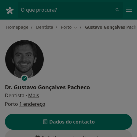
Men
O que procura?
Homepage
Dentista
Porto
Gustavo Gonçalves Pach
Mudar de cidade
Dr.
Gustavo Gonçalves Pacheco
sobre as especializações
Dentista
·
Mais
Porto
1 endereço
Dados do contacto