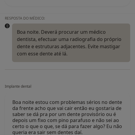
• Prof. Mladen Kuftinec, DMD, Sc.D., M.I.T. - Professor
and Director of Orthodontics Department New York
University - College of Dentistry
RESPOSTA DO MÉDICO:
• Prof. Yon Lai, DDS, Chief of Cleft Palate Team at
Orthodontics Department New York University –
Boa noite. Deverá procurar um médico
College of Dentistry
dentista, efectuar uma radiografia do próprio
• Prof. Michael Katz, DDS, Professor at Orthodontics
dente e estruturas adjacentes. Evite mastigar
Department at New York University, Diplomate of the
com esse dente até lá.
American Board of Orthodontics
Implante dental
Boa noite estou com problemas sérios no dente
da frente acho que vai cair então eu gostaria de
saber se dá pra por um dente provisório ou é
depois um fixo com pino parafuso e não sei ao
certo o que o que, se dá para fazer algo? Eu não
queria era sair sem dentes daí.