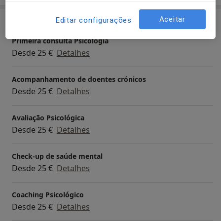
Aceitar
Editar configurações
Serviços e preços
Primeira consulta Psicologia
Desde 25 €
Detalhes
Acompanhamento de doentes crónicos
Desde 25 €
Detalhes
Avaliação Psicológica
Desde 25 €
Detalhes
Check-up de saúde mental
Desde 25 €
Detalhes
Coaching Psicológico
Desde 25 €
Detalhes