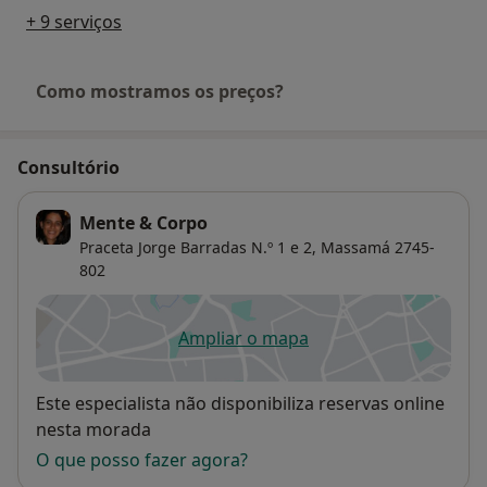
+ 9 serviços
Como mostramos os preços?
Consultório
Mente & Corpo
Praceta Jorge Barradas N.º 1 e 2,
Massamá
2745-
802
Ampliar o mapa
abre num novo separador
Disponibilidade
Este especialista não disponibiliza reservas online
nesta morada
O que posso fazer agora?