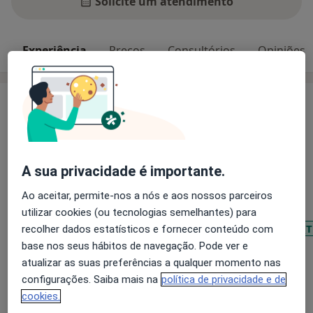
Solicite um atendimento
Experiência
Preços
Consultórios
Opiniões
Experiência
Psicologia clínica e psicologia da educação.
Principais doenças tratadas
A sua privacidade é importante.
Transtornos Da Ansiedade
Agorafobia
Transtorno Obsessivo-Compulsivo
Ao aceitar, permite-nos a nós e aos nossos parceiros
Transtorno Da Falta De Atenção Com Hiperatividade
utilizar cookies (ou tecnologias semelhantes) para
Transtorno de Déficit de Atenção com Hiperatividade (
recolher dados estatísticos e fornecer conteúdo com
a11y_sr_more_diseases
base nos seus hábitos de navegação. Pode ver e
+25
atualizar as suas preferências a qualquer momento nas
configurações. Saiba mais na
política de privacidade e de
Mostrar mais detalhes
cookies.
sobre a experiência