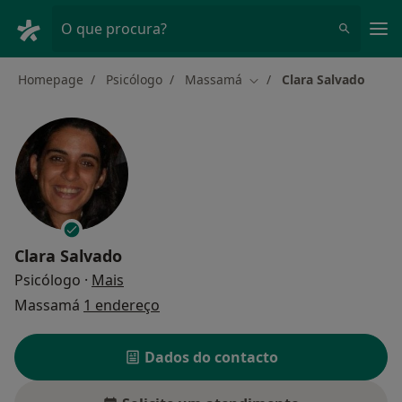
Men
O que procura?
Homepage
Psicólogo
Massamá
Clara Salvado
Mudar de cidade
Clara Salvado
sobre as especializações
Psicólogo
·
Mais
Massamá
1 endereço
Dados do contacto